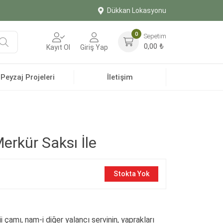
Dükkan Lokasyonu
0
Sepetim
Ara
0,00
₺
Kayıt Ol
Giriş Yap
Peyzaj Projeleri
İletişim
erkür Saksı İle
Stokta Yok
çamı, nam-i diğer yalancı servinin, yaprakları