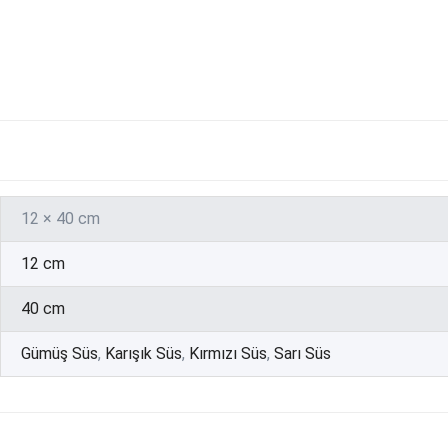
12 × 40 cm
12 cm
40 cm
Gümüş Süs
,
Karışık Süs
,
Kırmızı Süs
,
Sarı Süs