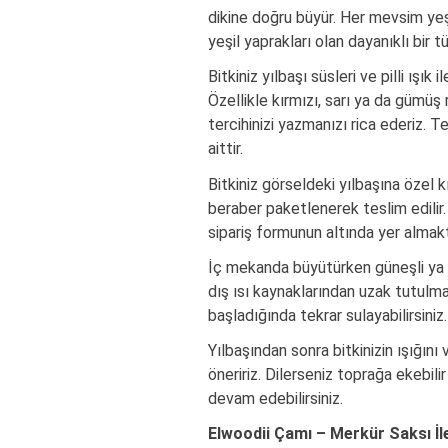
dikine doğru büyür. Her mevsim yeş
yeşil yaprakları olan dayanıklı bir tü
Bitkiniz yılbaşı süsleri ve pilli ışık
Özellikle kırmızı, sarı ya da gümüş
tercihinizi yazmanızı rica ederiz. 
aittir.
Bitkiniz görseldeki yılbaşına özel kı
beraber paketlenerek teslim edilir.
sipariş formunun altında yer almakt
İç mekanda büyütürken güneşli ya da
dış ısı kaynaklarından uzak tutulm
başladığında tekrar sulayabilirsiniz.
Yılbaşından sonra bitkinizin ışığını
öneririz. Dilerseniz toprağa ekebil
devam edebilirsiniz.
Elwoodii Çamı – Merkür Saksı İle 