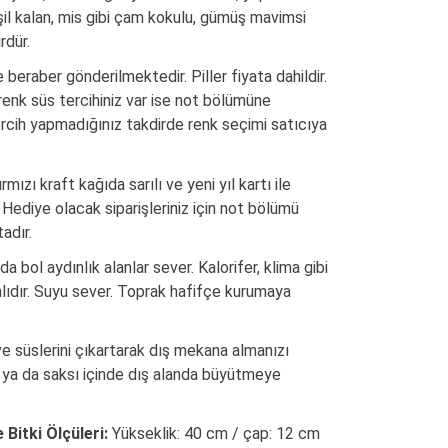
il kalan, mis gibi çam kokulu, gümüş mavimsi
rdür.
 ile beraber gönderilmektedir. Piller fiyata dahildir.
 renk süs tercihiniz var ise not bölümüne
Tercih yapmadığınız takdirde renk seçimi satıcıya
rmızı kraft kağıda sarılı ve yeni yıl kartı ile
 Hediye olacak siparişleriniz için not bölümü
adır.
 bol aydınlık alanlar sever. Kalorifer, klima gibi
alıdır. Suyu sever. Toprak hafifçe kurumaya
 ve süslerini çıkartarak dış mekana almanızı
ir ya da saksı içinde dış alanda büyütmeye
Bitki Ölçüleri:
Yükseklik: 40 cm / çap: 12 cm