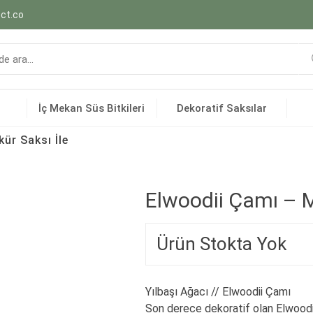
ct.co
İç Mekan Süs Bitkileri
Dekoratif Saksılar
ür Saksı İle
Elwoodii Çamı – M
Ürün Stokta Yok
Yılbaşı Ağacı // Elwoodii Çamı
Son derece dekoratif olan Elwoodii 