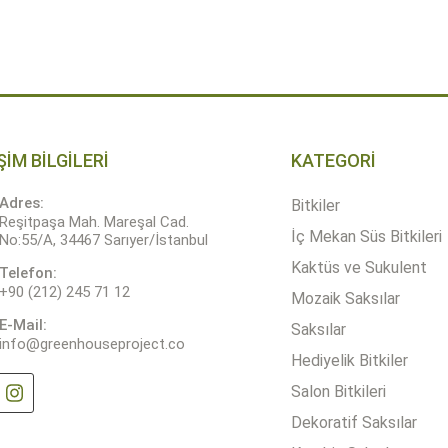
+
-
+
SEPETE EKLE
SEPETE 
Quantity
Quantity
ŞİM BİLGİLERİ
KATEGORİ
Adres:
Bitkiler
Reşitpaşa Mah. Mareşal Cad.
İç Mekan Süs Bitkileri
No:55/A, 34467 Sarıyer/İstanbul
Kaktüs ve Sukulent
Telefon:
+90 (212) 245 71 12
Mozaik Saksılar
E-Mail:
Saksılar
info@greenhouseproject.co
Hediyelik Bitkiler
Salon Bitkileri
Dekoratif Saksılar