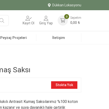
Dükkan Lokasyonu
0
Sepetim
Ara
0,00
₺
Kayıt Ol
Giriş Yap
Peyzaj Projeleri
İletişim
umaş Saksı
Stokta Yok
Askılı Antrasit Kumaş Saksılarımız %100 koton
kazanır ve suya dayanıklı hale getirilir.