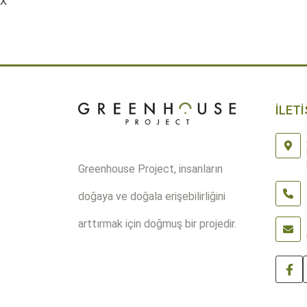
X
-
+
-
SEPETE EKLE
Quantity
İLETİ
Greenhouse Project, insanların
doğaya ve doğala erişebilirliğini
arttırmak için doğmuş bir projedir.