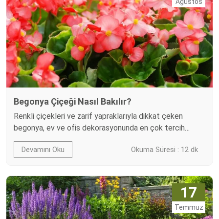
Ağustos
Begonya Çiçeği Nasıl Bakılır?
Renkli çiçekleri ve zarif yapraklarıyla dikkat çeken
begonya, ev ve ofis dekorasyonunda en çok tercih
edilen süs bitkilerinden biridir. Doğru koşullarda
Devamını Oku
Okuma Süresi : 12 dk
yetiştirildiğinde uzun yıllar boyunca canlılığını koruyan bu
bitki, bulunduğu ortama hem estetik hem de ferah bir
hava katar. Begonya çiçeği nasıl bakılır? sorusunun
yanıtını merak edenler için; ışık ihtiyacından sulama
17
düzenine, toprak seçiminden gübrelemeye…
Temmuz