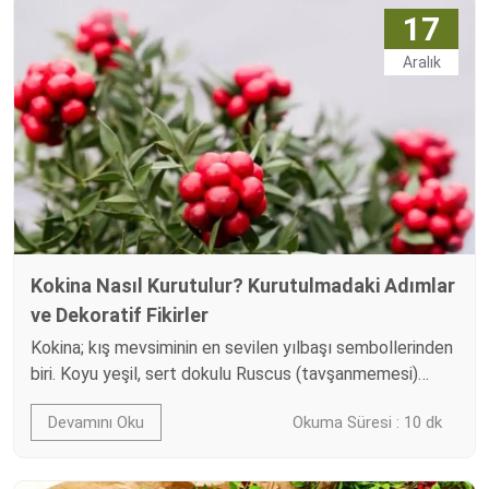
17
Aralık
Kokina Nasıl Kurutulur? Kurutulmadaki Adımlar
ve Dekoratif Fikirler
Kokina; kış mevsiminin en sevilen yılbaşı sembollerinden
biri. Koyu yeşil, sert dokulu Ruscus (tavşanmemesi)
dalları ve canlı kırmızı meyvelerle hazırlanan kokina
Devamını Oku
Okuma Süresi : 10 dk
demetleri hem geleneksel hem de modern
dekorasyonlarda göz alıcı bir vurgu yaratır. Peki kokina
nasıl kurutulur? Hangi yöntemle en iyi sonucu alırsınız?