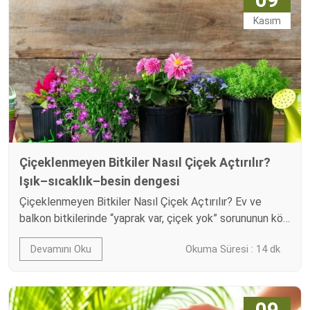
Kasım
Çiçeklenmeyen Bitkiler Nasıl Çiçek Açtırılır?
Işık–sıcaklık–besin dengesi
Çiçeklenmeyen Bitkiler Nasıl Çiçek Açtırılır? Ev ve
balkon bitkilerinde “yaprak var, çiçek yok” sorununun kök
nedeni çoğunlukla üçlü dengenin bozulmasıdır: ışık,
Devamını Oku
Okuma Süresi : 14 dk
sıcaklık ve besin. Çiçeklenme, bitkinin enerji bütçesi
açısından lüks bir yatırımdır; yeterli ışık alınmıyorsa,
gece/gündüz sıcaklık farkı yanlışsa veya besin dengesi
bozuksa bitki vegetatif büyümeyi (yaprak–gövde)
09