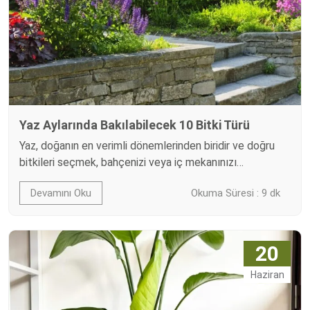
Yaz Aylarında Bakılabilecek 10 Bitki Türü
Yaz, doğanın en verimli dönemlerinden biridir ve doğru
bitkileri seçmek, bahçenizi veya iç mekanınızı
canlandırmanın en etkili yoludur. Sıcak hava koşullarına
Devamını Oku
Okuma Süresi : 9 dk
dayanıklı, fazla bakım gerektirmeyen ve uzun süre çiçek
açabilen bitkiler, yaz aylarında en iyi performansı
gösteren bitkiler arasında yer alır. Yazın çiçek açan
bitkiler, bahçenize ve iç mekanlarınıza renk ve ferah bir
20
atmosfer katarken,…
Haziran