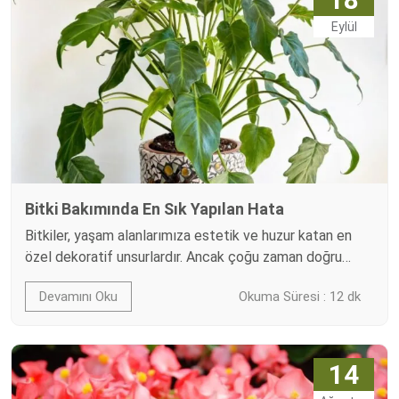
benzen, ksilen ve toluen…
Eylül
Bitki Bakımında En Sık Yapılan Hata
Bitkiler, yaşam alanlarımıza estetik ve huzur katan en
özel dekoratif unsurlardır. Ancak çoğu zaman doğru
bildiğimiz yanlışlar yüzünden bitkilerimiz kısa sürede
Devamını Oku
Okuma Süresi : 12 dk
solabilir ya da sağlığını kaybedebilir. Bitki bakımında en
sık yapılan hata, yanlış sulama, uygunsuz ışıklandırma
veya ortam koşullarına dikkat etmemekten kaynaklanır.
Bu yazıda, bitkilerinizin uzun ömürlü ve sağlıklı kalması
14
için en yaygın hataları ve…