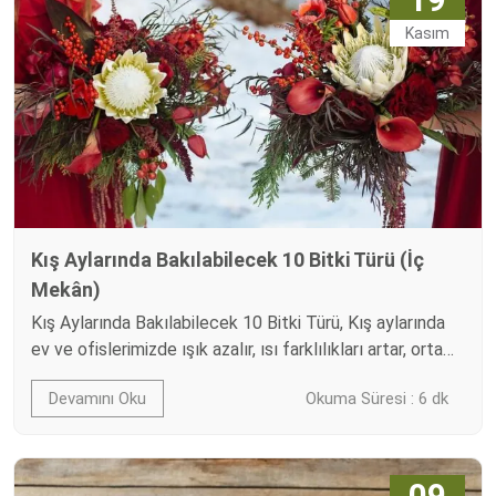
çiçekçilerde gördüğünüz dekoratif demet aslında çoğu
Kasım
zaman…
Kış Aylarında Bakılabilecek 10 Bitki Türü (İç
Mekân)
Kış Aylarında Bakılabilecek 10 Bitki Türü, Kış aylarında
ev ve ofislerimizde ışık azalır, ısı farklılıkları artar, ortam
nemi düşer. Bu koşullar, birçok iç mekân bitkisi için stres
Devamını Oku
Okuma Süresi : 6 dk
demektir. Yine de doğru türleri seçerek ve küçük bakım
ayarları yaparak, kışın da sağlıklı ve dekoratif bir bitki
köşesi oluşturabilirsiniz. Bu rehberde; düşük/orta ışık
toleransı, ev tipi ısıya…
09