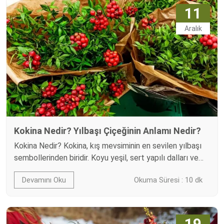
Meyveler dökülmeden, küf oluşmadan ve renk
11
bozulmasını minimumda tutarak kokinayı nasıl uzun…
Aralık
Kokina Nedir? Yılbaşı Çiçeğinin Anlamı Nedir?
Kokina Nedir? Kokina, kış mevsiminin en sevilen yılbaşı
sembollerinden biridir. Koyu yeşil, sert yapılı dalları ve
canlı kırmızı meyveleriyle klasik kırmızı-yeşil kontrastını
Devamını Oku
Okuma Süresi : 10 dk
taşır; bu da onu yılbaşı dekorasyonlarının vazgeçilmez
bir parçası yapar. Halk arasında “kokiçina/kokišna” gibi
farklı telaffuzlarla da anılır. En çok İstanbul’un yılbaşı
kültürüyle özdeşleşmiştir. Kokina dendiğinde
19