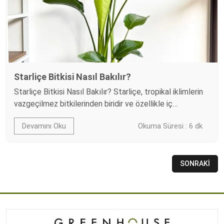
Starliçe Bitkisi Nasıl Bakılır?
Starliçe Bitkisi Nasıl Bakılır? Starliçe, tropikal iklimlerin
vazgeçilmez bitkilerinden biridir ve özellikle iç
mekanlarda yetiştirilebilen estetik ve dekoratif
Devamını Oku
Okuma Süresi : 6 dk
özellikleriyle ön plana çıkar. Bu bitki, görkemli çiçekleri,
büyük ve derin yeşil yapraklarıyla iç mekanlara egzotik
bir hava katarken, doğru bakım koşulları sağlandığında
uzun yıllar boyunca sağlıklı bir şekilde gelişebilir. Starliçe
SONRAKİ
bitkisini doğru bakım koşullarına uygun bir…