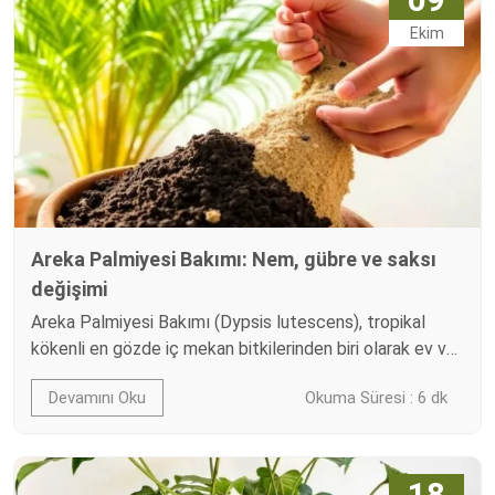
çiçeklenmeye tercih eder. Bu rehberde, bilimsel
Ekim
temelden pratik…
Areka Palmiyesi Bakımı: Nem, gübre ve saksı
değişimi
Areka Palmiyesi Bakımı (Dypsis lutescens), tropikal
kökenli en gözde iç mekan bitkilerinden biri olarak ev ve
ofis dekorasyonlarının vazgeçilmezi haline gelmiştir.
Devamını Oku
Okuma Süresi : 6 dk
Madagaskar'ın nemli yağmur ormanlarından gelen bu
zarif bitki, ince tüysü yaprakları, yay gibi açılan formu ve
hava temizleyici özelliğiyle öne çıkar. NASA'nın ünlü
"Temiz Hava Bitkileri" listesinde yer alır; formaldehit,
18