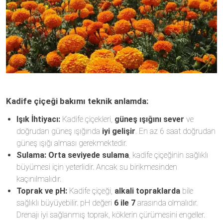
Kadife çiçeği bakımı teknik anlamda:
Işık İhtiyacı:
Kadife çiçekleri,
güneş ışığını sever
ve
doğrudan güneş ışığında
iyi gelişir
. En az 6 saat doğrudan
güneş ışığı alması gerekmektedir.
Sulama:
Orta seviyede sulama
, kadife çiçeğinin sağlıklı
büyümesi için yeterlidir. Ancak su birikmesinden
kaçınılmalıdır.
Toprak ve pH:
Kadife çiçeği,
alkali topraklarda
bile
sağlıklı büyüyebilir. pH değeri
6 ile 7
arasında olmalıdır.
Drenajı iyi sağlanmış toprak, köklerin çürümesini engeller.