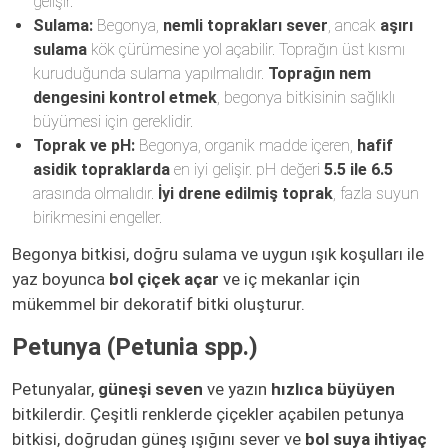
gelişir.
Sulama:
Begonya,
nemli toprakları sever
, ancak
aşırı
sulama
kök çürümesine yol açabilir. Toprağın üst kısmı
kuruduğunda sulama yapılmalıdır.
Toprağın nem
dengesini kontrol etmek
, begonya bitkisinin sağlıklı
büyümesi için gereklidir.
Toprak ve pH:
Begonya, organik madde içeren,
hafif
asidik topraklarda
en iyi gelişir. pH değeri
5.5 ile 6.5
arasında olmalıdır.
İyi drene edilmiş toprak
, fazla suyun
birikmesini engeller.
Begonya bitkisi, doğru sulama ve uygun ışık koşulları ile
yaz boyunca
bol çiçek açar
ve iç mekanlar için
mükemmel bir dekoratif bitki oluşturur.
Petunya (Petunia spp.)
Petunyalar,
güneşi seven
ve yazın
hızlıca büyüyen
bitkilerdir. Çeşitli renklerde çiçekler açabilen petunya
bitkisi, doğrudan güneş ışığını sever ve
bol suya ihtiyaç