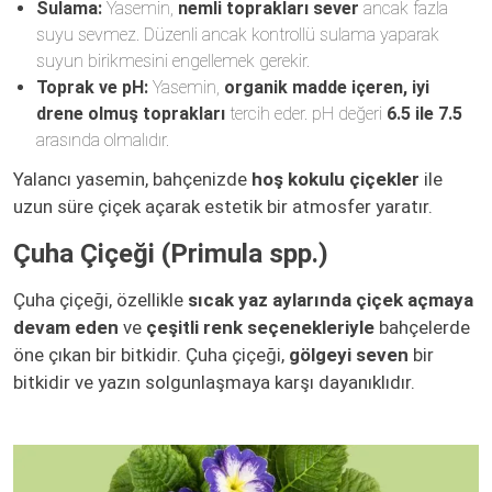
Sulama:
Yasemin,
nemli toprakları sever
ancak fazla
suyu sevmez. Düzenli ancak kontrollü sulama yaparak
suyun birikmesini engellemek gerekir.
Toprak ve pH:
Yasemin,
organik madde içeren, iyi
drene olmuş toprakları
tercih eder. pH değeri
6.5 ile 7.5
arasında olmalıdır.
Yalancı yasemin, bahçenizde
hoş kokulu çiçekler
ile
uzun süre çiçek açarak estetik bir atmosfer yaratır.
Çuha Çiçeği (Primula spp.)
Çuha çiçeği, özellikle
sıcak yaz aylarında çiçek açmaya
devam eden
ve
çeşitli renk seçenekleriyle
bahçelerde
öne çıkan bir bitkidir. Çuha çiçeği,
gölgeyi seven
bir
bitkidir ve yazın solgunlaşmaya karşı dayanıklıdır.