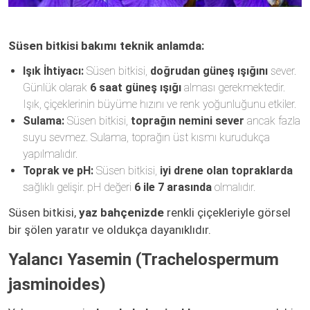
Süsen bitkisi bakımı teknik anlamda:
Işık İhtiyacı:
Süsen bitkisi,
doğrudan güneş ışığını
sever.
Günlük olarak
6 saat güneş ışığı
alması gerekmektedir.
Işık, çiçeklerinin büyüme hızını ve renk yoğunluğunu etkiler.
Sulama:
Süsen bitkisi,
toprağın nemini sever
ancak fazla
suyu sevmez. Sulama, toprağın üst kısmı kurudukça
yapılmalıdır.
Toprak ve pH:
Süsen bitkisi,
iyi drene olan topraklarda
sağlıklı gelişir. pH değeri
6 ile 7 arasında
olmalıdır.
Süsen bitkisi,
yaz bahçenizde
renkli çiçekleriyle görsel
bir şölen yaratır ve oldukça dayanıklıdır.
Yalancı Yasemin (Trachelospermum
jasminoides)