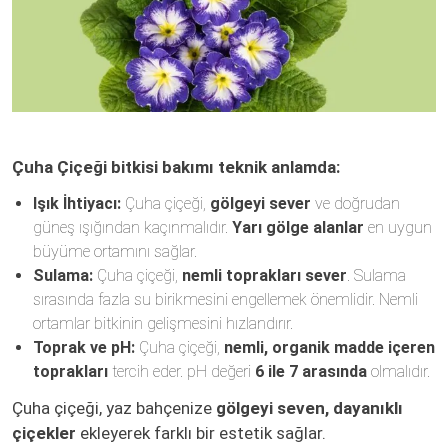
Çuha Çiçeği bitkisi bakımı teknik anlamda:
Işık İhtiyacı:
Çuha çiçeği,
gölgeyi sever
ve doğrudan
güneş ışığından kaçınmalıdır.
Yarı gölge alanlar
en uygun
büyüme ortamını sağlar.
Sulama:
Çuha çiçeği,
nemli toprakları sever
. Sulama
sırasında fazla su birikmesini engellemek önemlidir. Nemli
ortamlar bitkinin gelişmesini hızlandırır.
Toprak ve pH:
Çuha çiçeği,
nemli, organik madde içeren
toprakları
tercih eder. pH değeri
6 ile 7 arasında
olmalıdır.
Çuha çiçeği, yaz bahçenize
gölgeyi seven, dayanıklı
çiçekler
ekleyerek farklı bir estetik sağlar.