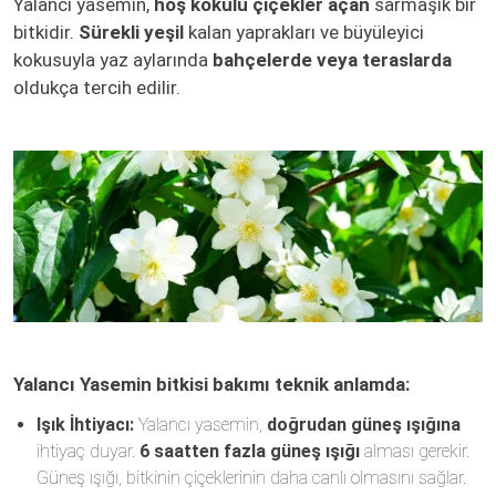
Yalancı yasemin,
hoş kokulu çiçekler açan
sarmaşık bir
bitkidir.
Sürekli yeşil
kalan yaprakları ve büyüleyici
kokusuyla yaz aylarında
bahçelerde veya teraslarda
oldukça tercih edilir.
Yalancı Yasemin bitkisi bakımı teknik anlamda:
Işık İhtiyacı:
Yalancı yasemin,
doğrudan güneş ışığına
ihtiyaç duyar.
6 saatten fazla güneş ışığı
alması gerekir.
Güneş ışığı, bitkinin çiçeklerinin daha canlı olmasını sağlar.