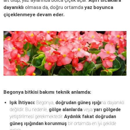
ait olup, yaz aylarında bolca çiçek açar.
Aşırı sıcaklara
dayanıklı
olmasa da, doğru ortamda
yaz boyunca
çiçeklenmeye devam eder.
Begonya bitkisi bakımı teknik anlamda:
Işık İhtiyacı:
Begonya,
doğrudan güneş ışığı
na dayanıklı
değildir. Bu nedenle,
gölge alanlarda
veya
yarı gölgede
yetiştirilmesi gerekmektedir.
Aydınlık fakat doğrudan
güneş ışığından korunmuş
bir ortamda en iyi şekilde