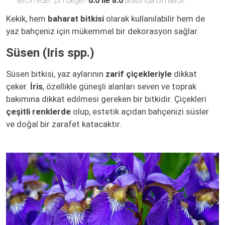
tercih eder. pH değeri
6.0 ile 8.0
arasında olmalıdır.
Kekik, hem
baharat bitkisi
olarak kullanılabilir hem de
yaz bahçeniz için mükemmel bir dekorasyon sağlar.
Süsen (Iris spp.)
Süsen bitkisi, yaz aylarının
zarif çiçekleriyle
dikkat
çeker.
İris
, özellikle güneşli alanları seven ve toprak
bakımına dikkat edilmesi gereken bir bitkidir. Çiçekleri
çeşitli renklerde
olup, estetik açıdan bahçenizi süsler
ve doğal bir zarafet katacaktır.