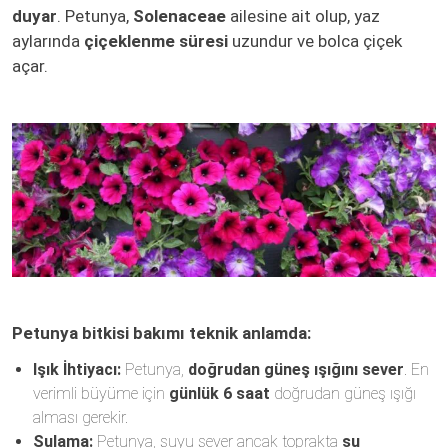
duyar
. Petunya,
Solenaceae
ailesine ait olup, yaz
aylarında
çiçeklenme süresi
uzundur ve bolca çiçek
açar.
Petunya bitkisi bakımı teknik anlamda:
Işık İhtiyacı:
Petunya,
doğrudan güneş ışığını sever
. En
verimli büyüme için
günlük 6 saat
doğrudan güneş ışığı
alması gerekir.
Sulama:
Petunya, suyu sever ancak toprakta
su