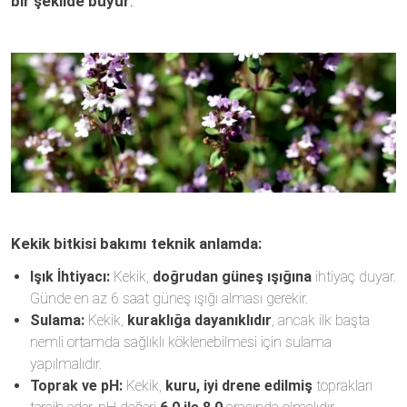
bir şekilde büyür
.
Kekik bitkisi bakımı teknik anlamda:
Işık İhtiyacı:
Kekik,
doğrudan güneş ışığına
ihtiyaç duyar.
Günde en az 6 saat güneş ışığı alması gerekir.
Sulama:
Kekik,
kuraklığa dayanıklıdır
, ancak ilk başta
nemli ortamda sağlıklı köklenebilmesi için sulama
yapılmalıdır.
Toprak ve pH:
Kekik,
kuru, iyi drene edilmiş
toprakları