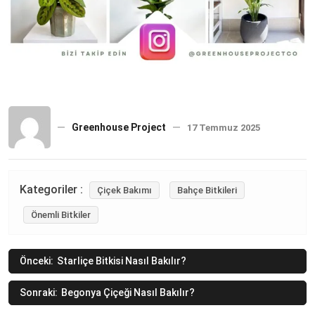
Greenhouse Project
17 Temmuz 2025
Kategoriler :
Çiçek Bakımı
Bahçe Bitkileri
Önemli Bitkiler
Yazı
Önceki:
Starliçe Bitkisi Nasıl Bakılır?
gezinmesi
Sonraki:
Begonya Çiçeği Nasıl Bakılır?