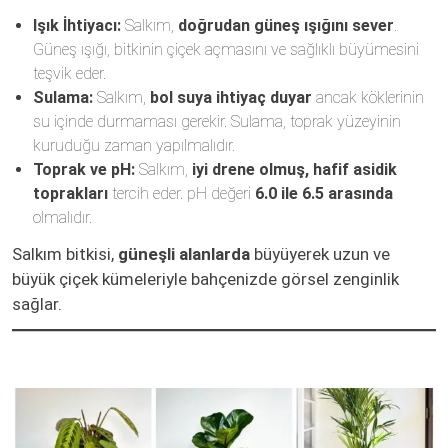
Işık İhtiyacı:
Salkım,
doğrudan güneş ışığını sever
.
Güneş ışığı, bitkinin çiçek açmasını ve sağlıklı büyümesini
teşvik eder.
Sulama:
Salkım,
bol suya ihtiyaç duyar
ancak köklerinin
su içinde durmaması gerekir. Sulama, toprak yüzeyinin
kuruduğu zaman yapılmalıdır.
Toprak ve pH:
Salkım,
iyi drene olmuş, hafif asidik
toprakları
tercih eder. pH değeri
6.0 ile 6.5 arasında
olmalıdır.
Salkım bitkisi,
güneşli alanlarda
büyüyerek uzun ve
büyük çiçek kümeleriyle bahçenizde görsel zenginlik
sağlar.