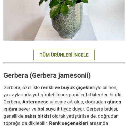
TÜM ÜRÜNLERI İNCELE
Gerbera (Gerbera jamesonii)
Gerbera, özellikle
renkli ve büyük çiçekleri
yle bilinen,
yaz aylarında yetiştirilebilecek popüler bitkilerden biridir.
Gerbera,
Asteraceae
ailesine ait olup, doğrudan
güneş
ışığını
sever ve
bol su
ya ihtiyaç duyar. Gerbera bitkisi,
genellikle
saksı bitkisi
olarak yetiştirilse de, doğrudan
toprağa da dikilebilir.
Renk seçenekleri
arasında