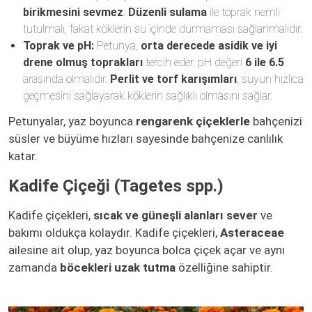
birikmesini sevmez
.
Düzenli sulama
ile toprak nemli
tutulmalı, fakat köklerin su içinde durmaması sağlanmalıdır.
Toprak ve pH:
Petunya,
orta derecede asidik ve iyi
drene olmuş toprakları
tercih eder. pH değeri
6 ile 6.5
arasında olmalıdır.
Perlit ve torf karışımları
, suyun hızlıca
geçmesini sağlayarak köklerin sağlıklı olmasını sağlar.
Petunyalar, yaz boyunca
rengarenk çiçeklerle
bahçenizi
süsler ve büyüme hızları sayesinde bahçenize canlılık
katar.
Kadife Çiçeği (Tagetes spp.)
Kadife çiçekleri,
sıcak ve güneşli alanları sever
ve
bakımı oldukça kolaydır. Kadife çiçekleri,
Asteraceae
ailesine ait olup, yaz boyunca bolca çiçek açar ve aynı
zamanda
böcekleri uzak tutma
özelliğine sahiptir.