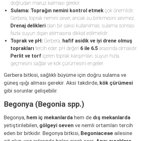
doğrudan maruz kalması gerekir.
Sulama:
Toprağın nemini kontrol etmek
çok önemlidir.
Gerbera, toprak nemini sever, ancak su birikmesini sevmez.
Drenaj delikleri
olan bir saksı kullanılmalı, sulama sonrası
fazla suyun dışarı atılmasına dikkat edilmelidir.
Toprak ve pH:
Gerbera,
hafif asidik ve iyi drene olmuş
toprakları
tercih eder. pH değeri
6 ile 6.5
arasında olmalıdır.
Perlit ve torf
içeren toprak karışımları, suyun hızla
geçmesini sağlar ve kök çürümesini engeller.
Gerbera bitkisi, sağlıklı büyüme için doğru sulama ve
güneş ışığı alması gerekir. Aksi takdirde,
kök çürümesi
gibi sorunlar gelişebilir.
Begonya (Begonia spp.)
Begonya,
hem iç mekanlarda
hem de
dış mekanlarda
yetiştirilebilen,
gölgeyi seven
ve nemli ortamları tercih
eden bir bitkidir. Begonya bitkisi,
Begoniaceae
ailesine