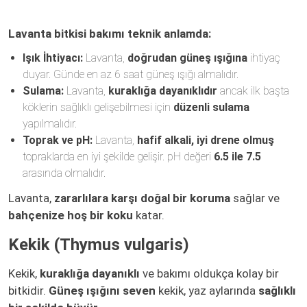
Lavanta bitkisi bakımı teknik anlamda:
Işık İhtiyacı:
Lavanta,
doğrudan güneş ışığına
ihtiyaç
duyar. Günde en az 6 saat güneş ışığı almalıdır.
Sulama:
Lavanta,
kuraklığa dayanıklıdır
ancak ilk başta
köklerin sağlıklı gelişebilmesi için
düzenli sulama
yapılmalıdır.
Toprak ve pH:
Lavanta,
hafif alkali, iyi drene olmuş
topraklarda en iyi şekilde gelişir. pH değeri
6.5 ile 7.5
arasında olmalıdır.
Lavanta,
zararlılara karşı doğal bir koruma
sağlar ve
bahçenize hoş bir koku
katar.
Kekik (Thymus vulgaris)
Kekik,
kuraklığa dayanıklı
ve bakımı oldukça kolay bir
bitkidir.
Güneş ışığını seven
kekik, yaz aylarında
sağlıklı