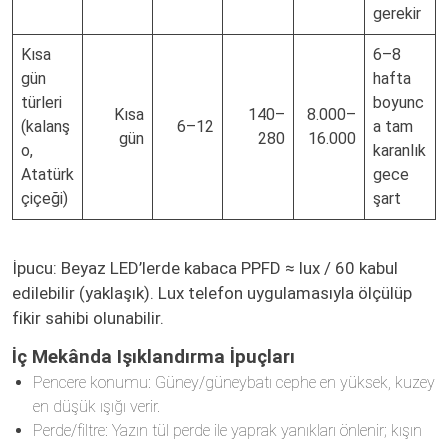
gerekir
Kısa
6–8
gün
hafta
türleri
boyunc
Kısa
140–
8.000–
(kalanş
6–12
a tam
gün
280
16.000
o,
karanlık
Atatürk
gece
çiçeği)
şart
İpucu: Beyaz LED’lerde kabaca PPFD ≈ lux / 60 kabul
edilebilir (yaklaşık). Lux telefon uygulamasıyla ölçülüp
fikir sahibi olunabilir.
İç Mekânda Işıklandırma İpuçları
Pencere konumu: Güney/güneybatı cephe en yüksek, kuzey
en düşük ışığı verir.
Perde/filtre: Yazın tül perde ile yaprak yanıkları önlenir; kışın