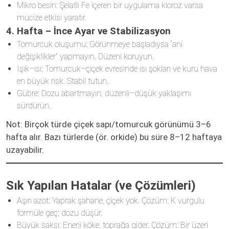
Mikro besin: Şelatlı Fe içeren bir uygulama kloroz varsa
mucize etkisi yaratır.
4. Hafta – İnce Ayar ve Stabilizasyon
Tomurcuk oluşumu: Görünmeye başladıysa “ani
değişiklikler” yapmayın. Düzeni koruyun.
Işık–ısı: Tomurcuk–çiçek evresinde ısı şokları ve kuru hava
en büyük risk. Stabil tutun.
Gübre: Dozu abartmayın; düzenli–düşük yaklaşımı
sürdürün.
Not: Birçok türde çiçek sapı/tomurcuk görünümü 3–6
hafta alır. Bazı türlerde (ör. orkide) bu süre 8–12 haftaya
uzayabilir.
Sık Yapılan Hatalar (ve Çözümleri)
Aşırı azot: Yaprak şahane, çiçek yok. Çözüm: K vurgulu
formüle geç; dozu düşür.
Büyük saksı: Enerji köke, toprağa gider. Çözüm: Bir üzeri