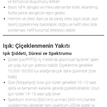
ve tomurcuk oluşumunu tetikler.
Besin: NPK dengesi ve mikro elementler kritik. Abartılmış
fosfor yerine dengeli bir rejim gerekir.
Hormon ve stres: Aşırı ya da yanlış stres (aşırı sıcak, aşırı
besin) çiçeklenmeyi bastırabilir; doğru ve hafif stres (kök
sınırlaması, hafif kuruma) tetikleyici olabilir.
Işık: Çiçeklenmenin Yakıtı
Işık Şiddeti, Süresi ve Spektrumu
Şiddet (lux/PPFD): İç mekânda gözünüze “aydınlık” gelen
yer çoğu tür için yetersiz olabilir. Çiçeklenme genellikle
10.000–30.000 lux aralığında çok daha güvenlidir (türe
bağlı).
Süre (fotoperiyot): Kısa gün türleri genellikle 10–12 saat
ışıkta ve tamamen karanlık gecede çiçeklendirilebilir. Uzun
gün türleri 14–16 saat ışığı sever.
Spektrum: Kırmızı (660 nm) ve mavi (450 nm) bantlar
çiçeklenmeyi destekler; tam spektrum LED’ler pratik ve