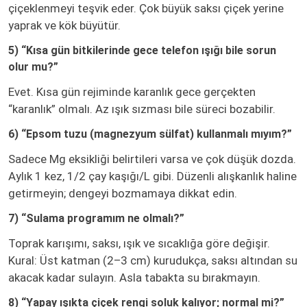
çiçeklenmeyi teşvik eder. Çok büyük saksı çiçek yerine
yaprak ve kök büyütür.
5) “Kısa gün bitkilerinde gece telefon ışığı bile sorun
olur mu?”
Evet. Kısa gün rejiminde karanlık gece gerçekten
“karanlık” olmalı. Az ışık sızması bile süreci bozabilir.
6) “Epsom tuzu (magnezyum sülfat) kullanmalı mıyım?”
Sadece Mg eksikliği belirtileri varsa ve çok düşük dozda.
Aylık 1 kez, 1/2 çay kaşığı/L gibi. Düzenli alışkanlık haline
getirmeyin; dengeyi bozmamaya dikkat edin.
7) “Sulama programım ne olmalı?”
Toprak karışımı, saksı, ışık ve sıcaklığa göre değişir.
Kural: Üst katman (2–3 cm) kurudukça, saksı altından su
akacak kadar sulayın. Asla tabakta su bırakmayın.
8) “Yapay ışıkta çiçek rengi soluk kalıyor; normal mi?”