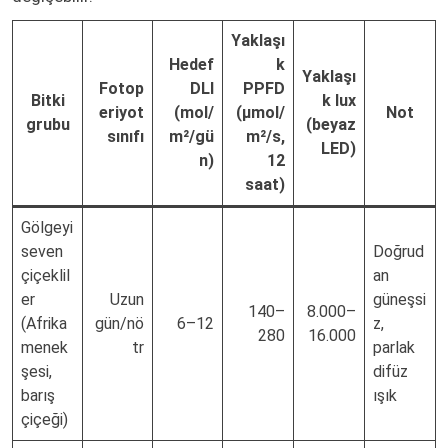
Yaklaşı
Hedef
k
Yaklaşı
Fotop
DLI
PPFD
Bitki
k lux
eriyot
(mol/
(µmol/
Not
grubu
(beyaz
sınıfı
m²/gü
m²/s,
LED)
n)
12
saat)
Gölgeyi
seven
Doğrud
çiçeklil
an
er
Uzun
güneşsi
140–
8.000–
(Afrika
gün/nö
6–12
z,
280
16.000
menek
tr
parlak
şesi,
difüz
barış
ışık
çiçeği)