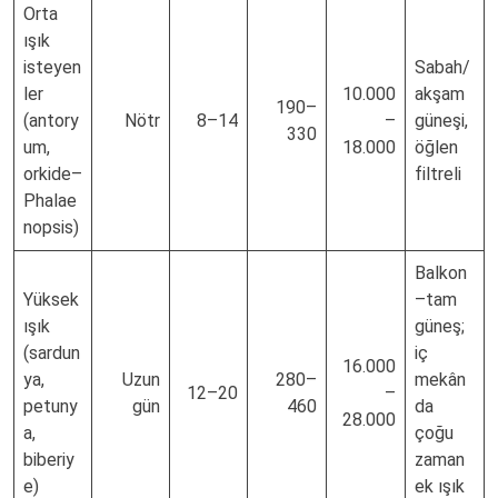
Orta
ışık
isteyen
Sabah/
ler
10.000
akşam
190–
(antory
Nötr
8–14
–
güneşi,
330
um,
18.000
öğlen
orkide–
filtreli
Phalae
nopsis)
Balkon
Yüksek
–tam
ışık
güneş;
(sardun
iç
16.000
ya,
Uzun
280–
mekân
12–20
–
petuny
gün
460
da
28.000
a,
çoğu
biberiy
zaman
e)
ek ışık