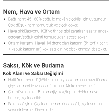
Nem, Hava ve Ortam
Bağıl nem: 45–60% çoğu iç mekân çiçeklisi için uygundur.
Çok düşük nem tomurcuk ve çiçek döker.
Hava sirkülasyonu: Küf ve thrips gibi zararlıları azaltır; ancak
cereyan/soğuk esinti tomurcukları strese sokar.
Ortam karışımı: Havalı, iyi drene olan karışım (ör. torf + perlit
+ kabuk karışımları) kök sağlığını ve çiçeklenmeyi destekler.
Saksı, Kök ve Budama
Kök Alanı ve Saksı Değişimi
Hafif “root-bound” (köklerin saksıyı doldurması) bazı türlerde
çiçeklenmeyi teşvik eder (kalanşo, Afrika menekşesi).
Çok büyük saksı: Bitki enerjiyi kök/toprak doldurmaya
harcar; çiçek gecikir.
Saksı değişimi: Çiçekten hemen önce değil; çiçek sonrası
veya dinlenme döneminde.