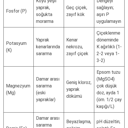
Koyu yeşil
Dengeyi
yaprak,
Geç çiçek,
sağlayın;
Fosfor (P)
soğukta
zayıf kök
aşırı P
morarma
uygulamayın
Çiçeklenme
Yaprak
Kenar
döneminde
Potasyum
kenarlarında
nekrozu,
K ağırlıklı (1-
(K)
sararma
zayıf çiçek
2-2 veya 1-
3-2)
Epsom tuzu
Damar arası
(MgSO4)
Geniş kloroz,
Magnezyum
sararma
çok düşük
yaprak
(Mg)
(eski
doz, ayda 1
dökümü
yapraklar)
(örn. 1/2 çay
kaşığı/L)
Damar arası
Beyazlaşma,
pH düzeltin;
sararma