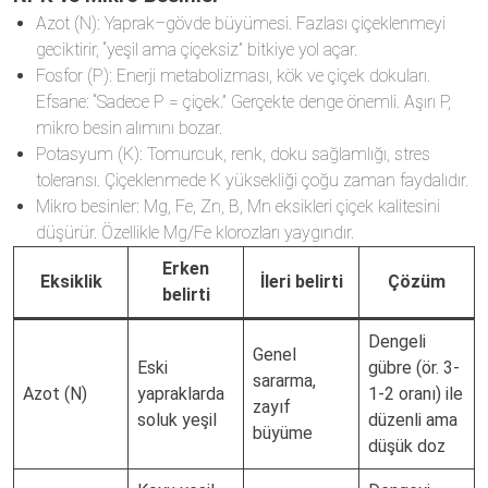
Azot (N): Yaprak–gövde büyümesi. Fazlası çiçeklenmeyi
geciktirir, “yeşil ama çiçeksiz” bitkiye yol açar.
Fosfor (P): Enerji metabolizması, kök ve çiçek dokuları.
Efsane: “Sadece P = çiçek.” Gerçekte denge önemli. Aşırı P,
mikro besin alımını bozar.
Potasyum (K): Tomurcuk, renk, doku sağlamlığı, stres
toleransı. Çiçeklenmede K yüksekliği çoğu zaman faydalıdır.
Mikro besinler: Mg, Fe, Zn, B, Mn eksikleri çiçek kalitesini
düşürür. Özellikle Mg/Fe klorozları yaygındır.
Erken
Eksiklik
İleri belirti
Çözüm
belirti
Dengeli
Genel
Eski
gübre (ör. 3-
sararma,
Azot (N)
yapraklarda
1-2 oranı) ile
zayıf
soluk yeşil
düzenli ama
büyüme
düşük doz