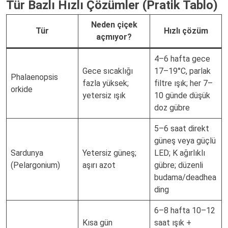
Tür Bazlı Hızlı Çözümler (Pratik Tablo)
Neden çiçek
Tür
Hızlı çözüm
açmıyor?
4–6 hafta gece
Gece sıcaklığı
17–19°C, parlak
Phalaenopsis
fazla yüksek;
filtre ışık; her 7–
orkide
yetersiz ışık
10 günde düşük
doz gübre
5–6 saat direkt
güneş veya güçlü
Sardunya
Yetersiz güneş;
LED; K ağırlıklı
(Pelargonium)
aşırı azot
gübre; düzenli
budama/deadhea
ding
6–8 hafta 10–12
Kısa gün
saat ışık +