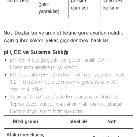
Demir (Fe)
gelişim
şelatlı Fe
(yeni
durması
kullanın
yapraklar)
Not: Dozlar tür ve ürün etiketine göre ayarlanmalıdır.
Aşırı gübre kökleri yakar, çiçeklenmeyi baskılar.
pH, EC ve Sulama Sıklığı
pH: 5,5–6,5 çoğu çiçekli için güvenli aralık. Demir
klorozunda genelde pH yüksektir.
EC (tuzluluk): 0,8–1,2 mS/cm hafif besin; çiçeklenmede
1,2–1,8 mS/cm (türe ve mevsime göre). Yüksek EC
tomurcuk döker.
Sulama: “Sık az” değil, “yeterli miktarda & gerektiğinde”.
Toprak yüzeyi kuruyunca, saksının altından su çıkacak
kadar sulayın; sonra fazla suyu atın.
Bitki grubu
İdeal pH
Not
Afrika menekşesi,