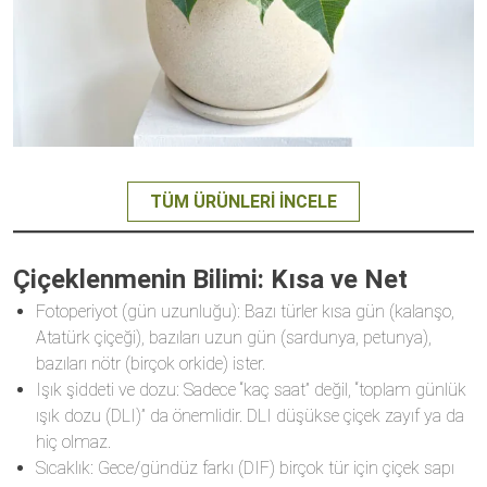
TÜM ÜRÜNLERI İNCELE
Çiçeklenmenin Bilimi: Kısa ve Net
Fotoperiyot (gün uzunluğu): Bazı türler kısa gün (kalanşo,
Atatürk çiçeği), bazıları uzun gün (sardunya, petunya),
bazıları nötr (birçok orkide) ister.
Işık şiddeti ve dozu: Sadece “kaç saat” değil, “toplam günlük
ışık dozu (DLI)” da önemlidir. DLI düşükse çiçek zayıf ya da
hiç olmaz.
Sıcaklık: Gece/gündüz farkı (DIF) birçok tür için çiçek sapı