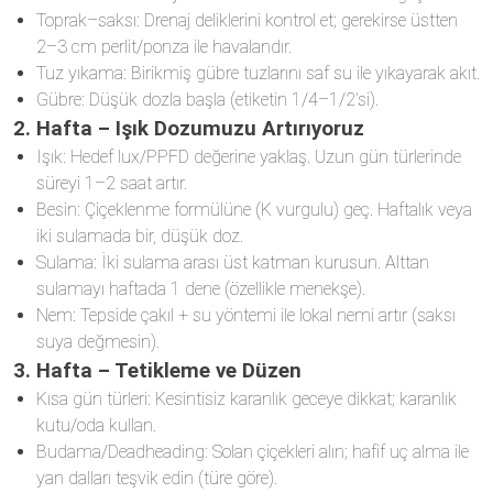
Toprak–saksı: Drenaj deliklerini kontrol et; gerekirse üstten
2–3 cm perlit/ponza ile havalandır.
Tuz yıkama: Birikmiş gübre tuzlarını saf su ile yıkayarak akıt.
Gübre: Düşük dozla başla (etiketin 1/4–1/2’si).
2. Hafta – Işık Dozumuzu Artırıyoruz
Işık: Hedef lux/PPFD değerine yaklaş. Uzun gün türlerinde
süreyi 1–2 saat artır.
Besin: Çiçeklenme formülüne (K vurgulu) geç. Haftalık veya
iki sulamada bir, düşük doz.
Sulama: İki sulama arası üst katman kurusun. Alttan
sulamayı haftada 1 dene (özellikle menekşe).
Nem: Tepside çakıl + su yöntemi ile lokal nemi artır (saksı
suya değmesin).
3. Hafta – Tetikleme ve Düzen
Kısa gün türleri: Kesintisiz karanlık geceye dikkat; karanlık
kutu/oda kullan.
Budama/Deadheading: Solan çiçekleri alın; hafif uç alma ile
yan dalları teşvik edin (türe göre).