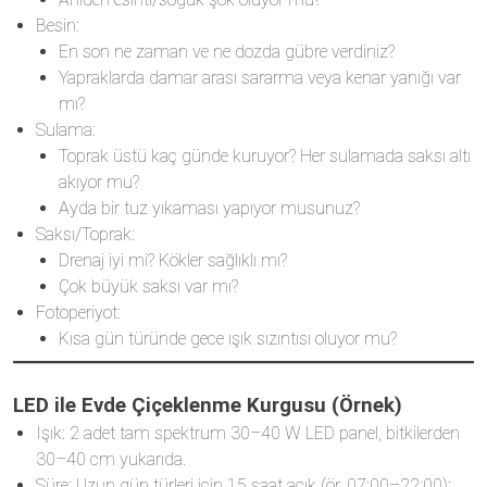
Besin:
En son ne zaman ve ne dozda gübre verdiniz?
Yapraklarda damar arası sararma veya kenar yanığı var
mı?
Sulama:
Toprak üstü kaç günde kuruyor? Her sulamada saksı altı
akıyor mu?
Ayda bir tuz yıkaması yapıyor musunuz?
Saksı/Toprak:
Drenaj iyi mi? Kökler sağlıklı mı?
Çok büyük saksı var mı?
Fotoperiyot:
Kısa gün türünde gece ışık sızıntısı oluyor mu?
LED ile Evde Çiçeklenme Kurgusu (Örnek)
Işık: 2 adet tam spektrum 30–40 W LED panel, bitkilerden
30–40 cm yukarıda.
Süre: Uzun gün türleri için 15 saat açık (ör. 07:00–22:00);