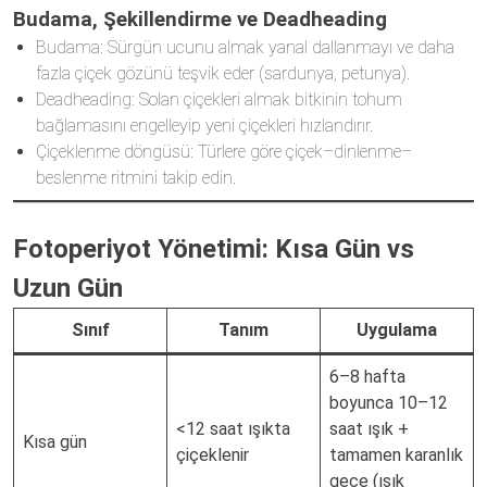
Budama, Şekillendirme ve Deadheading
Budama: Sürgün ucunu almak yanal dallanmayı ve daha
fazla çiçek gözünü teşvik eder (sardunya, petunya).
Deadheading: Solan çiçekleri almak bitkinin tohum
bağlamasını engelleyip yeni çiçekleri hızlandırır.
Çiçeklenme döngüsü: Türlere göre çiçek–dinlenme–
beslenme ritmini takip edin.
Fotoperiyot Yönetimi: Kısa Gün vs
Uzun Gün
Sınıf
Tanım
Uygulama
6–8 hafta
boyunca 10–12
<12 saat ışıkta
saat ışık +
Kısa gün
çiçeklenir
tamamen karanlık
gece (ışık