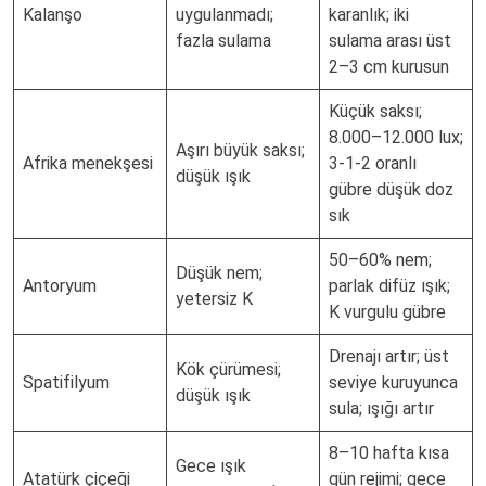
Kalanşo
uygulanmadı;
karanlık; iki
fazla sulama
sulama arası üst
2–3 cm kurusun
Küçük saksı;
8.000–12.000 lux;
Aşırı büyük saksı;
Afrika menekşesi
3-1-2 oranlı
düşük ışık
gübre düşük doz
sık
50–60% nem;
Düşük nem;
Antoryum
parlak difüz ışık;
yetersiz K
K vurgulu gübre
Drenajı artır; üst
Kök çürümesi;
Spatifilyum
seviye kuruyunca
düşük ışık
sula; ışığı artır
8–10 hafta kısa
Gece ışık
Atatürk çiçeği
gün rejimi; gece