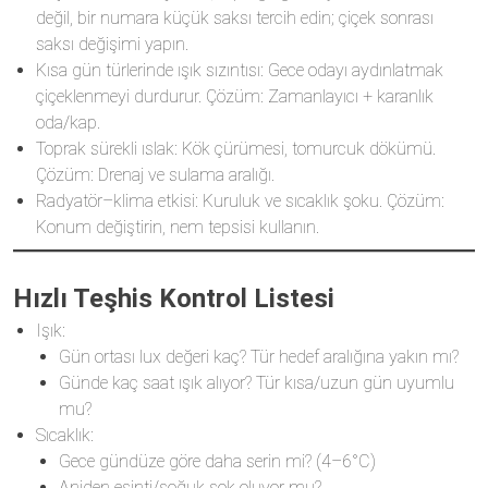
değil, bir numara küçük saksı tercih edin; çiçek sonrası
saksı değişimi yapın.
Kısa gün türlerinde ışık sızıntısı: Gece odayı aydınlatmak
çiçeklenmeyi durdurur. Çözüm: Zamanlayıcı + karanlık
oda/kap.
Toprak sürekli ıslak: Kök çürümesi, tomurcuk dökümü.
Çözüm: Drenaj ve sulama aralığı.
Radyatör–klima etkisi: Kuruluk ve sıcaklık şoku. Çözüm:
Konum değiştirin, nem tepsisi kullanın.
Hızlı Teşhis Kontrol Listesi
Işık:
Gün ortası lux değeri kaç? Tür hedef aralığına yakın mı?
Günde kaç saat ışık alıyor? Tür kısa/uzun gün uyumlu
mu?
Sıcaklık:
Gece gündüze göre daha serin mi? (4–6°C)
Aniden esinti/soğuk şok oluyor mu?