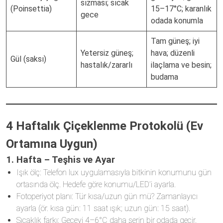
sızması; sıcak
(Poinsettia)
15–17°C; karanlık
gece
odada konumla
Tam güneş; iyi
Yetersiz güneş;
hava; düzenli
Gül (saksı)
hastalık/zararlı
ilaçlama ve besin;
budama
4 Haftalık Çiçeklenme Protokolü (Ev
Ortamına Uygun)
1. Hafta – Teşhis ve Ayar
Işık ölç: Telefon lux uygulamasıyla bitkinin konumunu gün
ortasında ölç. Hedefe göre konumu/LED’i ayarla.
Fotoperiyot planı: Tür kısa/uzun gün mü? Zamanlayıcı
ayarla (ör. kısa gün: 11 saat ışık; uzun gün: 15 saat).
Sıcaklık farkı: Geceyi 4–6°C daha serin bir odada geçir.