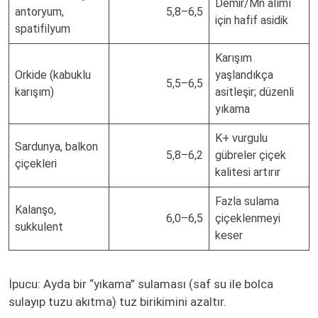
Demir/Mn alımı
antoryum,
5,8–6,5
için hafif asidik
spatifilyum
Karışım
Orkide (kabuklu
yaşlandıkça
5,5–6,5
karışım)
asitleşir; düzenli
yıkama
K+ vurgulu
Sardunya, balkon
5,8–6,2
gübreler çiçek
çiçekleri
kalitesi artırır
Fazla sulama
Kalanşo,
6,0–6,5
çiçeklenmeyi
sukkulent
keser
İpucu: Ayda bir “yıkama” sulaması (saf su ile bolca
sulayıp tuzu akıtma) tuz birikimini azaltır.