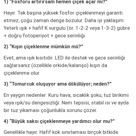
1) “Fosforu artırırsam hemen çiçek açar mı?”
Hayır. Tek başına yüksek fosfor çiçeklenmeyi garanti
etmez; çoğu zaman denge bozulur. Daha iyi yaklaşım:
Yeterli ışık + hafif K vurgulu (ör. 1-2-2 veya 1-3-2) gübre
+ doğru fotoperiyot + gece serinliği.
2) “Kışın çiçeklenme mümkün mü?”
Evet, ama ışık kısıtıdır. LED ile destek ve gece serinliği
sağlarsanız (özellikle orkide/kalanşo) kışın da
çiçeklenme olur.
3) “Tomurcuk oluşuyor ama dökülüyor; neden?”
En yaygın nedenler: Kuru hava, sıcaklık şoku, tuz birikimi
veya ışık/su dengesizliği. Nem tepsisi, stabil ısı ve ayda
bir tuz yıkaması çoğunlukla sorunu çözer.
4) “Büyük saksı çiçeklenmeye yardımcı olur mu?”
Genellikle hayır. Hafif kök sınırlaması birçok bitkide