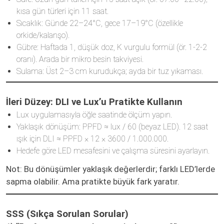
kısa gün türleri için 11 saat.
Sıcaklık: Günde 22–24°C, gece 17–19°C (özellikle
orkide/kalanşo).
Gübre: Haftada 1, düşük doz, K vurgulu formül (ör. 1-2-2
oranı). Arada bir mikro besin takviyesi.
Sulama: Üst 2–3 cm kurudukça; ayda bir tuz yıkaması.
İleri Düzey: DLI ve Lux’u Pratikte Kullanın
Lux uygulamasıyla öğle saatinde ölçüm yapın.
Yaklaşık dönüşüm: PPFD ≈ lux / 60 (beyaz LED). 12 saat
ışık için DLI ≈ PPFD × 12 × 3600 / 1.000.000.
Hedefe göre LED mesafesini ve çalışma süresini ayarlayın.
Not: Bu dönüşümler yaklaşık değerlerdir; farklı LED’lerde
sapma olabilir. Ama pratikte büyük fark yaratır.
SSS (Sıkça Sorulan Sorular)