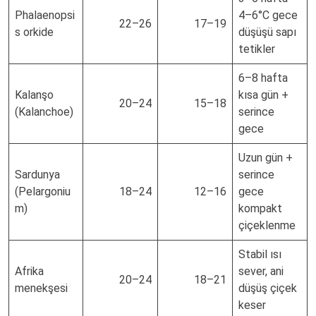
Phalaenopsi
4–6°C gece
22–26
17–19
s orkide
düşüşü sapı
tetikler
6–8 hafta
Kalanşo
kısa gün +
20–24
15–18
(Kalanchoe)
serince
gece
Uzun gün +
Sardunya
serince
(Pelargoniu
18–24
12–16
gece
m)
kompakt
çiçeklenme
Stabil ısı
Afrika
sever, ani
20–24
18–21
menekşesi
düşüş çiçek
keser