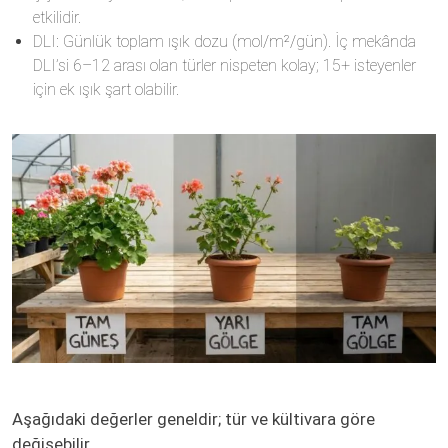
etkilidir.
DLI: Günlük toplam ışık dozu (mol/m²/gün). İç mekânda
DLI’si 6–12 arası olan türler nispeten kolay; 15+ isteyenler
için ek ışık şart olabilir.
Aşağıdaki değerler geneldir; tür ve kültivara göre
değişebilir.