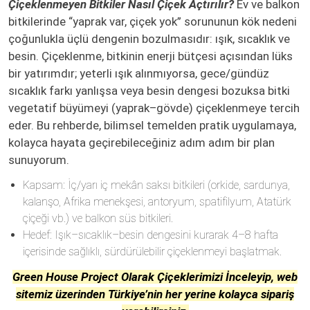
Çiçeklenmeyen Bitkiler Nasıl Çiçek Açtırılır?
Ev ve balkon
bitkilerinde “yaprak var, çiçek yok” sorununun kök nedeni
çoğunlukla üçlü dengenin bozulmasıdır: ışık, sıcaklık ve
besin. Çiçeklenme, bitkinin enerji bütçesi açısından lüks
bir yatırımdır; yeterli ışık alınmıyorsa, gece/gündüz
sıcaklık farkı yanlışsa veya besin dengesi bozuksa bitki
vegetatif büyümeyi (yaprak–gövde) çiçeklenmeye tercih
eder. Bu rehberde, bilimsel temelden pratik uygulamaya,
kolayca hayata geçirebileceğiniz adım adım bir plan
sunuyorum.
Kapsam: İç/yarı iç mekân saksı bitkileri (orkide, sardunya,
kalanşo, Afrika menekşesi, antoryum, spatifilyum, Atatürk
çiçeği vb.) ve balkon süs bitkileri.
Hedef: Işık–sıcaklık–besin dengesini kurarak 4–8 hafta
içerisinde sağlıklı, sürdürülebilir çiçeklenmeyi başlatmak.
Green House Project Olarak Çiçeklerimizi İnceleyip, web
sitemiz üzerinden Türkiye’nin her yerine kolayca sipariş