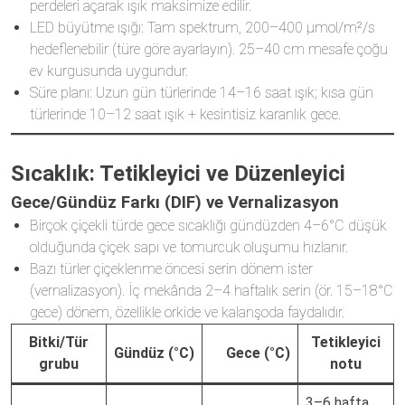
perdeleri açarak ışık maksimize edilir.
LED büyütme ışığı: Tam spektrum, 200–400 µmol/m²/s
hedeflenebilir (türe göre ayarlayın). 25–40 cm mesafe çoğu
ev kurgusunda uygundur.
Süre planı: Uzun gün türlerinde 14–16 saat ışık; kısa gün
türlerinde 10–12 saat ışık + kesintisiz karanlık gece.
Sıcaklık: Tetikleyici ve Düzenleyici
Gece/Gündüz Farkı (DIF) ve Vernalizasyon
Birçok çiçekli türde gece sıcaklığı gündüzden 4–6°C düşük
olduğunda çiçek sapı ve tomurcuk oluşumu hızlanır.
Bazı türler çiçeklenme öncesi serin dönem ister
(vernalizasyon). İç mekânda 2–4 haftalık serin (ör. 15–18°C
gece) dönem, özellikle orkide ve kalanşoda faydalıdır.
Bitki/Tür
Tetikleyici
Gündüz (°C)
Gece (°C)
grubu
notu
3–6 hafta