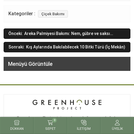
Kategoriler :
Çiçek Bakımı
Yazı
Önceki:
Areka Palmiyesi Bakımı: Nem, gübre ve saksı
değişimi
gezinmesi
Sonraki:
Kış Aylarında Bakılabilecek 10 Bitki Türü (İç Mekân)
Menüyü Görüntüle
Greenhouse Project, insanların doğaya ve doğala
0
erişebilirliğini arttırmak için doğmuş bir projedir.
DÜKKAN
SEPET
İLETIŞIM
ÜYELIK