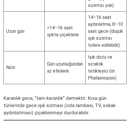
sızıntısı yok)
14–16 saat
aydınlatma, 8–10
>14–16 saat
Uzun gün
saat gece (düşük
ışıkta çiçeklenir
ışık sızıntısı
tolere edilebilir)
Işık dozu ve
Gün uzunluğundan
sıcaklık
Nötr
az etkilenir
tetikleyici (ör.
Phalaenopsis)
Karanlık gece, “tam karanlık” demektir: Kısa gün
türlerinde gece ışık sızması (oda lambası, TV, sokak
aydınlatması) çiçeklenmeyi durdurabilir.