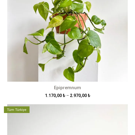
Epipremnum
Fiyat
1.170,00
₺
–
2.970,00
₺
aralığı:
1.170,00 ₺
Tüm Türkiye
-
2.970,00 ₺