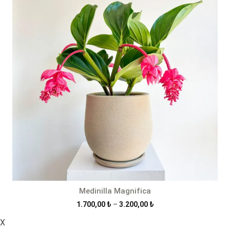
3.750,00 ₺
Medinilla Magnifica
Fiyat
1.700,00
₺
–
3.200,00
₺
aralığı:
X
1.700,00 ₺