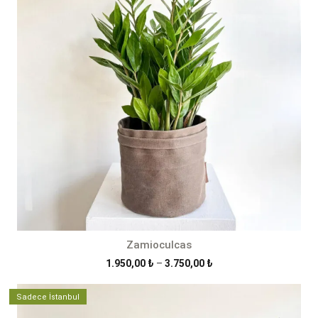
Zamioculcas
Fiyat
1.950,00
₺
–
3.750,00
₺
aralığı:
1.950,00 ₺
Sadece İstanbul
-