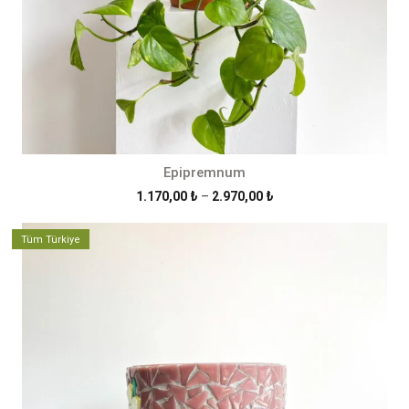
Epipremnum
Fiyat
1.170,00
₺
–
2.970,00
₺
aralığı:
1.170,00 ₺
Tüm Türkiye
-
2.970,00 ₺