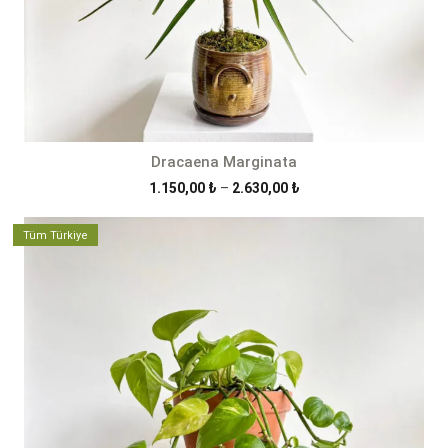
Dracaena Marginata
Fiyat
1.150,00
₺
–
2.630,00
₺
aralığı:
1.150,00 ₺
Tüm Türkiye
-
2.630,00 ₺