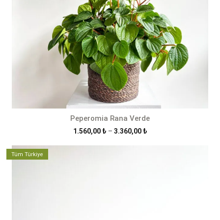
Peperomia Rana Verde
Fiyat
1.560,00
₺
–
3.360,00
₺
aralığı:
1.560,00 ₺
Tüm Türkiye
-
3.360,00 ₺