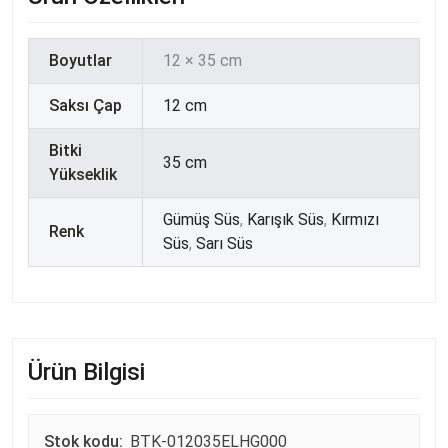
Boyutlar
12 × 35 cm
Saksı Çap
12 cm
Bitki
35 cm
Yükseklik
Gümüş Süs
,
Karışık Süs
,
Kırmızı
Renk
Süs
,
Sarı Süs
Ürün Bilgisi
Stok kodu:
BTK-012035ELHG000