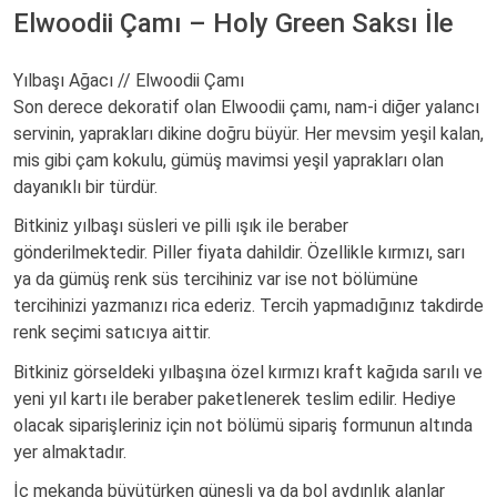
Elwoodii Çamı – Holy Green Saksı İle
Yılbaşı Ağacı // Elwoodii Çamı
Son derece dekoratif olan Elwoodii çamı, nam-i diğer yalancı
servinin, yaprakları dikine doğru büyür. Her mevsim yeşil kalan,
mis gibi çam kokulu, gümüş mavimsi yeşil yaprakları olan
dayanıklı bir türdür.
Bitkiniz yılbaşı süsleri ve pilli ışık ile beraber
gönderilmektedir. Piller fiyata dahildir. Özellikle kırmızı, sarı
ya da gümüş renk süs tercihiniz var ise not bölümüne
tercihinizi yazmanızı rica ederiz. Tercih yapmadığınız takdirde
renk seçimi satıcıya aittir.
Bitkiniz görseldeki yılbaşına özel kırmızı kraft kağıda sarılı ve
yeni yıl kartı ile beraber paketlenerek teslim edilir. Hediye
olacak siparişleriniz için not bölümü sipariş formunun altında
yer almaktadır.
İç mekanda büyütürken güneşli ya da bol aydınlık alanlar