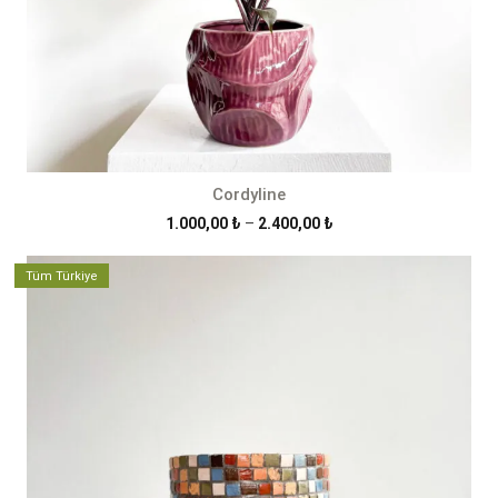
Cordyline
Fiyat
1.000,00
₺
–
2.400,00
₺
aralığı:
1.000,00 ₺
Tüm Türkiye
-
2.400,00 ₺