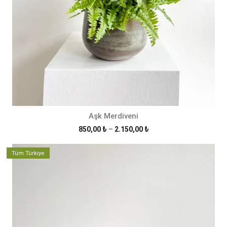
Aşk Merdiveni
Fiyat
850,00
₺
–
2.150,00
₺
aralığı:
850,00 ₺
Tüm Türkiye
-
2.150,00 ₺