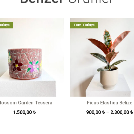
ürkiye
Tüm Türkiye
lossom Garden Tessera
Ficus Elastica Belize
1.500,00
₺
900,00
₺
–
2.300,00
₺
+
SEPETE EKLE
ÜRÜN DETAYLARI