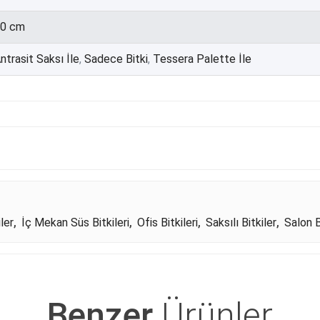
0 cm
ntrasit Saksı İle
,
Sadece Bitki
,
Tessera Palette İle
ler
,
İç Mekan Süs Bitkileri
,
Ofis Bitkileri
,
Saksılı Bitkiler
,
Salon B
Benzer
Ürünler