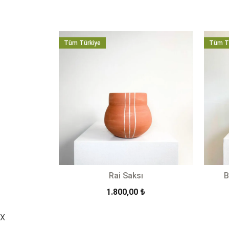
Tüm Türkiye
Tüm T
Rai Saksı
B
1.800,00
₺
X
-
+
-
SEPETE EKLE