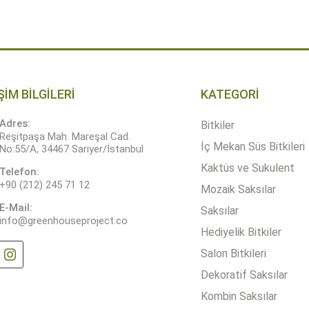
Quantity
ŞİM BİLGİLERİ
KATEGORİ
Adres:
Bitkiler
Reşitpaşa Mah. Mareşal Cad.
İç Mekan Süs Bitkileri
No:55/A, 34467 Sarıyer/İstanbul
Kaktüs ve Sukulent
Telefon:
+90 (212) 245 71 12
Mozaik Saksılar
E-Mail:
Saksılar
info@greenhouseproject.co
Hediyelik Bitkiler
Salon Bitkileri
Dekoratif Saksılar
Kombin Saksılar