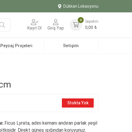
Dükkan Lokasyonu
0
Sepetim
Ara
0,00
₺
Kayıt Ol
Giriş Yap
Peyzaj Projeleri
İletişim
 cm
Stokta Yok
ı:
Ficus Lyrata, adını kemanı andıran parlak yeşil
bitkisidir. Direkt güneş ışığından koruyunuz.