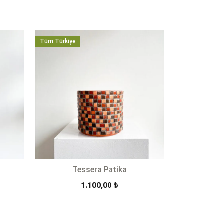
Tüm Türkiye
Tessera Patika
Fiyat
1.100,00
₺
aralığı:
900,00 ₺
-
+
SEPETE EKLE
-