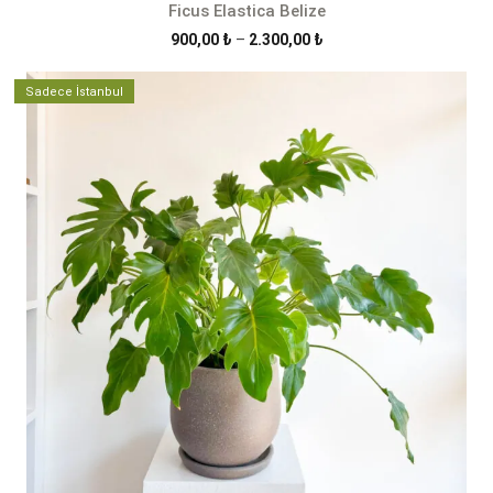
Ficus Elastica Belize
Fiyat
900,00
₺
–
2.300,00
₺
aralığı:
900,00 ₺
Sadece İstanbul
-
2.300,00 ₺