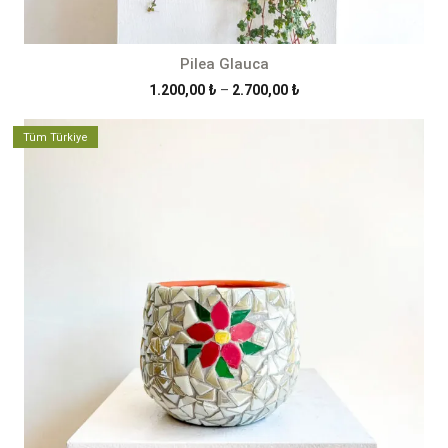
Pilea Glauca
Fiyat
1.200,00
₺
–
2.700,00
₺
aralığı:
1.200,00 ₺
Tüm Türkiye
-
2.700,00 ₺