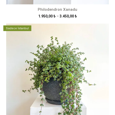
Philodendron Xanadu
Fiyat
1.950,00
₺
–
3.450,00
₺
aralığı:
1.950,00 ₺
Sadece İstanbul
-
3.450,00 ₺