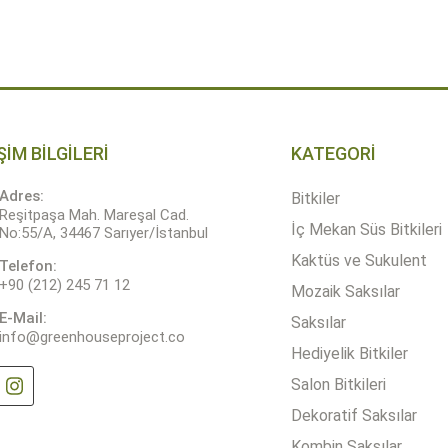
-
+
ÜRÜN DETAYLARI
SEPETE 
-
Quantity
2.300,00 ₺
ŞİM BİLGİLERİ
KATEGORİ
Adres:
Bitkiler
Reşitpaşa Mah. Mareşal Cad.
İç Mekan Süs Bitkileri
No:55/A, 34467 Sarıyer/İstanbul
Kaktüs ve Sukulent
Telefon:
+90 (212) 245 71 12
Mozaik Saksılar
E-Mail:
Saksılar
info@greenhouseproject.co
Hediyelik Bitkiler
Salon Bitkileri
Dekoratif Saksılar
Kombin Saksılar