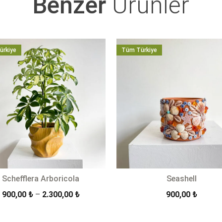
Benzer
Ürünler
ürkiye
Tüm Türkiye
Schefflera Arboricola
Seashell
Fiyat
900,00
₺
–
2.300,00
₺
900,00
₺
aralığı:
900,00 ₺