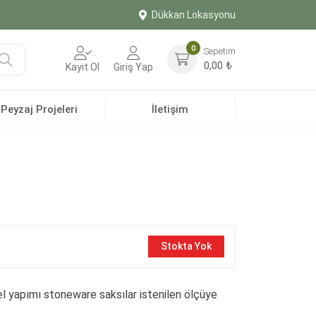
Dükkan Lokasyonu
0
Sepetim
Ara
0,00
₺
Kayıt Ol
Giriş Yap
Peyzaj Projeleri
İletişim
Stokta Yok
l yapımı stoneware saksılar istenilen ölçüye
.