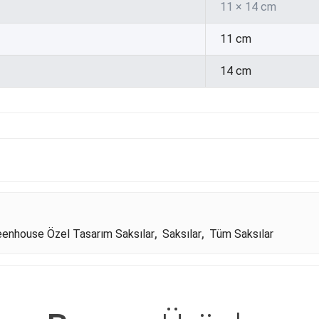
11 × 14 cm
11 cm
14 cm
eenhouse Özel Tasarım Saksılar
,
Saksılar
,
Tüm Saksılar