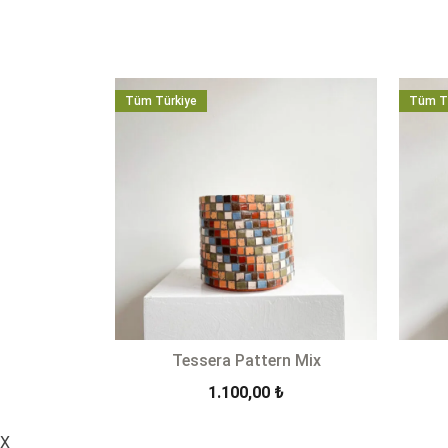
Tüm Türkiye
Tüm T
Tessera Pattern Mix
1.100,00
₺
X