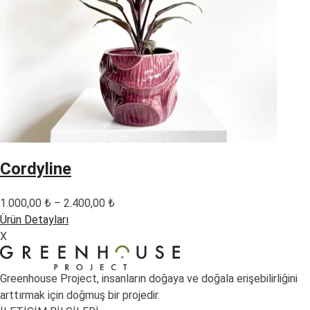
Cordyline
Fiyat
1.000,00
₺
–
2.400,00
₺
aralığı:
Ürün Detayları
1.000,00 ₺
X
-
2.400,00 ₺
Greenhouse Project, insanların doğaya ve doğala erişebilirliğini
arttırmak için doğmuş bir projedir.