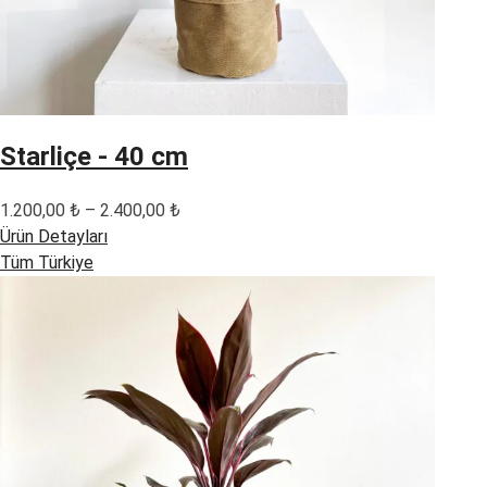
Starliçe - 40 cm
Fiyat
1.200,00
₺
–
2.400,00
₺
aralığı:
Ürün Detayları
1.200,00 ₺
Tüm Türkiye
-
2.400,00 ₺