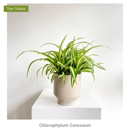
aralığı:
1.000,00 ₺
Tüm Türkiye
-
2.400,00 ₺
Chlorophytum Comosum