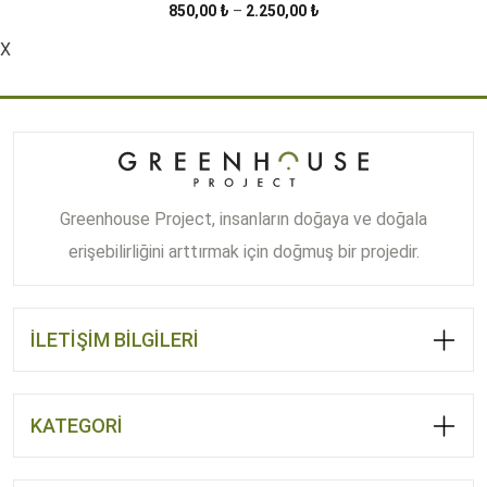
Fiyat
850,00
₺
–
2.250,00
₺
aralığı:
X
850,00 ₺
-
2.250,00 ₺
Greenhouse Project, insanların doğaya ve doğala
erişebilirliğini arttırmak için doğmuş bir projedir.
İLETİŞİM BİLGİLERİ
KATEGORİ