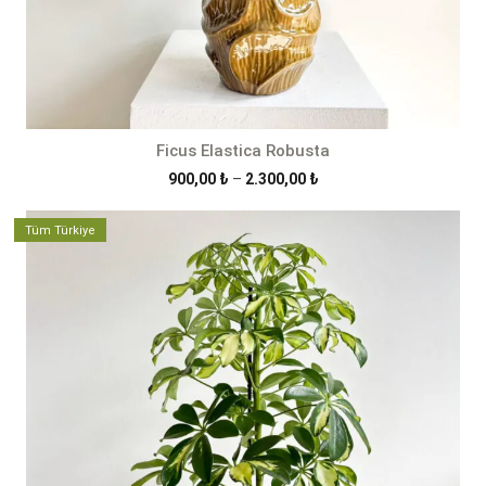
Ficus Elastica Robusta
Fiyat
900,00
₺
–
2.300,00
₺
aralığı:
900,00 ₺
Tüm Türkiye
-
2.300,00 ₺