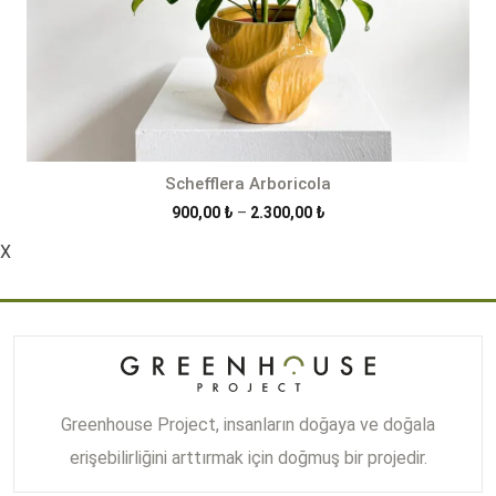
Schefflera Arboricola
Fiyat
900,00
₺
–
2.300,00
₺
aralığı:
X
900,00 ₺
-
2.300,00 ₺
Greenhouse Project, insanların doğaya ve doğala
erişebilirliğini arttırmak için doğmuş bir projedir.