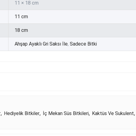
11 × 18 cm
11 cm
18 cm
Ahşap Ayaklı Gri Saksı İle
,
Sadece Bitki
r
,
Hediyelik Bitkiler
,
İç Mekan Süs Bitkileri
,
Kaktüs Ve Sukulent