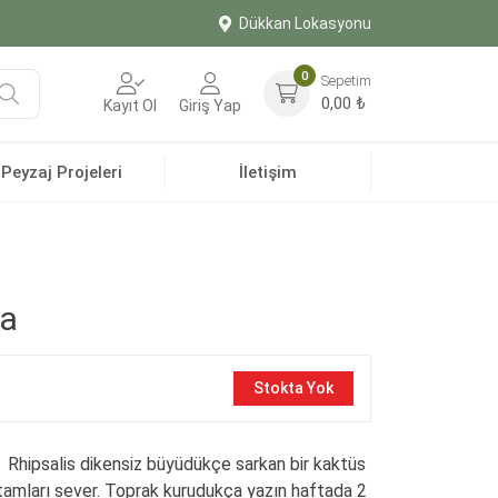
Dükkan Lokasyonu
0
Sepetim
Ara
0,00
₺
Kayıt Ol
Giriş Yap
Peyzaj Projeleri
İletişim
ha
Stokta Yok
:
Rhipsalis dikensiz büyüdükçe sarkan bir kaktüs
rtamları sever.
Toprak kurudukça yazın haftada 2