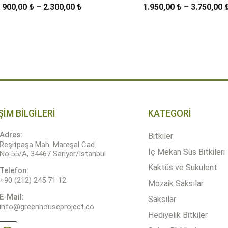
Fiyat
900,00
₺
–
2.300,00
₺
1.950,00
₺
–
3.750,00
aralığı:
900,00 ₺
ÜRÜN DETAYLARI
ÜRÜN DETAYLARI
-
2.300,00 ₺
ŞİM BİLGİLERİ
KATEGORİ
Adres:
Bitkiler
Reşitpaşa Mah. Mareşal Cad.
İç Mekan Süs Bitkileri
No:55/A, 34467 Sarıyer/İstanbul
Kaktüs ve Sukulent
Telefon:
+90 (212) 245 71 12
Mozaik Saksılar
E-Mail:
Saksılar
info@greenhouseproject.co
Hediyelik Bitkiler