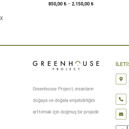
Fiyat
850,00
₺
–
2.150,00
₺
aralığı:
850,00 ₺
X
ÜRÜN DETAYLARI
-
2.150,00 ₺
İLETİ
Greenhouse Project, insanların
doğaya ve doğala erişebilirliğini
arttırmak için doğmuş bir projedir.