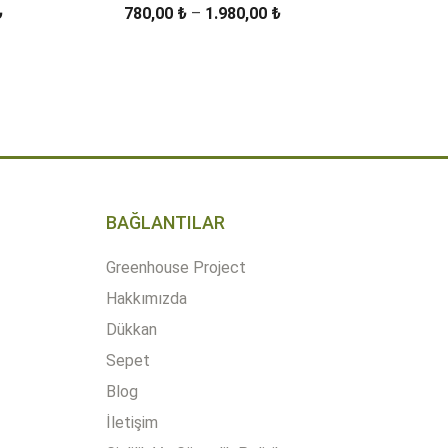
Fiyat
Fiyat
₺
780,00
₺
–
1.980,00
₺
aralığı:
aralığı:
1.950,00 ₺
780,00 ₺
ÜRÜN DETAYLARI
-
-
3.750,00 ₺
1.980,00 ₺
BAĞLANTILAR
Greenhouse Project
Hakkımızda
Dükkan
Sepet
Blog
İletişim