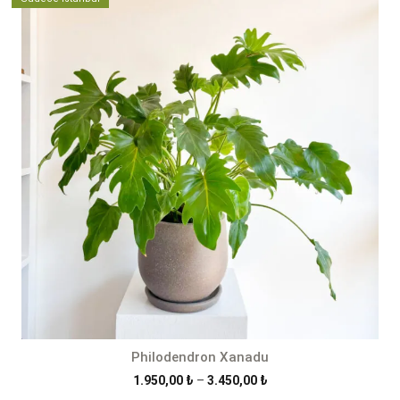
-
2.300,00 ₺
Philodendron Xanadu
Fiyat
1.950,00
₺
–
3.450,00
₺
aralığı: