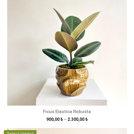
2.300,00 ₺
Ficus Elastica Robusta
Fiyat
900,00
₺
–
2.300,00
₺
aralığı:
900,00 ₺
Sadece İstanbul