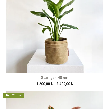
Starliçe - 40 cm
Fiyat
1.200,00
₺
–
2.400,00
₺
aralığı:
1.200,00 ₺
Tüm Türkiye
-
2.400,00 ₺