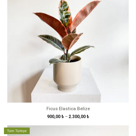
Ficus Elastica Belize
Fiyat
900,00
₺
–
2.300,00
₺
aralığı:
900,00 ₺
Tüm Türkiye
-