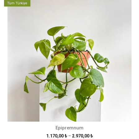
Tüm Türkiye
Epipremnum
Fiyat
1.170,00
₺
–
2.970,00
₺