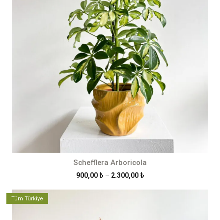
Schefflera Arboricola
Fiyat
900,00
₺
–
2.300,00
₺
aralığı:
900,00 ₺
Tüm Türkiye
-
2.300,00 ₺