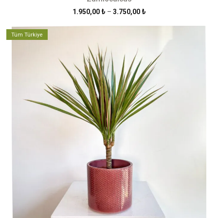
Fiyat
1.950,00
₺
–
3.750,00
₺
aralığı:
1.950,00 ₺
Tüm Türkiye
-
3.750,00 ₺