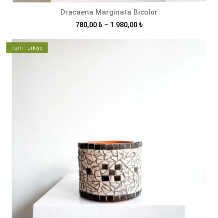
Dracaena Marginata Bicolor
Fiyat
780,00
₺
–
1.980,00
₺
aralığı:
780,00 ₺
Tüm Türkiye
-
1.980,00 ₺