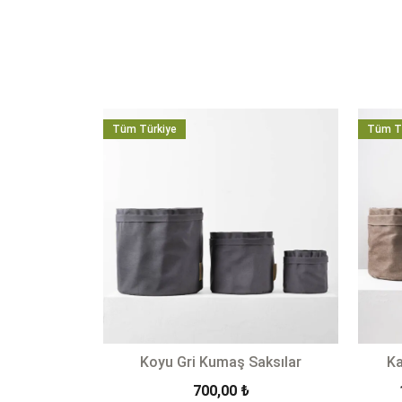
Tüm Türkiye
Tüm T
Koyu Gri Kumaş Saksılar
Ka
700,00
₺