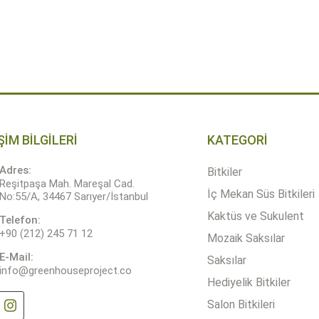
aralığı:
1.200,00 ₺
-
+
ÜRÜN DETAYLARI
SEPETE 
-
Quantity
1.850,00 ₺
ŞİM BİLGİLERİ
KATEGORİ
Adres:
Bitkiler
Reşitpaşa Mah. Mareşal Cad.
İç Mekan Süs Bitkileri
No:55/A, 34467 Sarıyer/İstanbul
Kaktüs ve Sukulent
Telefon:
+90 (212) 245 71 12
Mozaik Saksılar
E-Mail:
Saksılar
info@greenhouseproject.co
Hediyelik Bitkiler
Salon Bitkileri