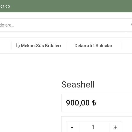
ct.co
İç Mekan Süs Bitkileri
Dekoratif Saksılar
Seashell
900,00
₺
-
+
Quantity