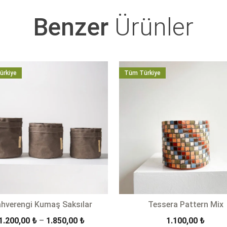
Benzer
Ürünler
ürkiye
Tüm Türkiye
hverengi Kumaş Saksılar
Tessera Pattern Mix
Fiyat
1.200,00
₺
–
1.850,00
₺
1.100,00
₺