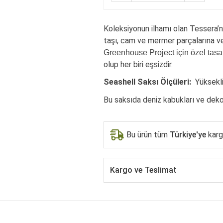
Koleksiyonun ilhamı olan Tessera’n
taşı, cam ve mermer parçalarına ve
Greenhouse Project için özel tasar
olup her biri eşsizdir.
Seashell Saksı Ölçüleri:
Yüksekl
Bu saksıda deniz kabukları ve dekora
Bu ürün tüm
Türkiye'ye
kargo
Kargo ve Teslimat