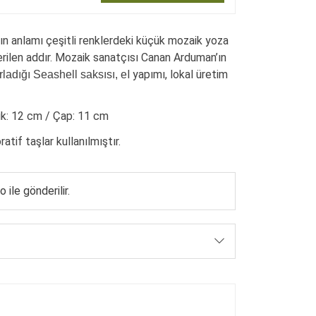
ın anlamı çeşitli renklerdeki küçük mozaik yoza
rilen addır. Mozaik sanatçısı Canan Arduman’ın
l yapımı, lokal üretim
ladığı Seashell saksısı, e
ik: 12 cm / Çap: 11 cm
tif taşlar kullanılmıştır.
 ile gönderilir.