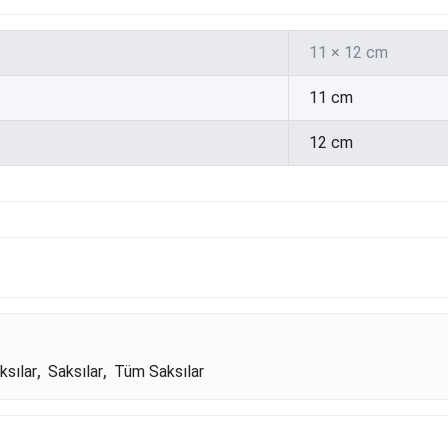
11 × 12 cm
11 cm
12 cm
ksılar
,
Saksılar
,
Tüm Saksılar