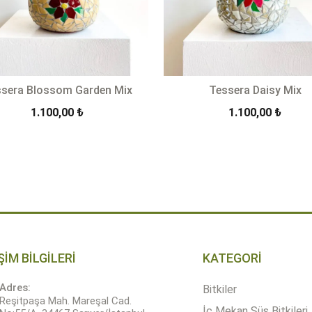
sera Blossom Garden Mix
Tessera Daisy Mix
1.100,00
₺
1.100,00
₺
+
-
+
SEPETE EKLE
SEPETE 
Quantity
Quantity
ŞİM BİLGİLERİ
KATEGORİ
Adres:
Bitkiler
Reşitpaşa Mah. Mareşal Cad.
İç Mekan Süs Bitkileri