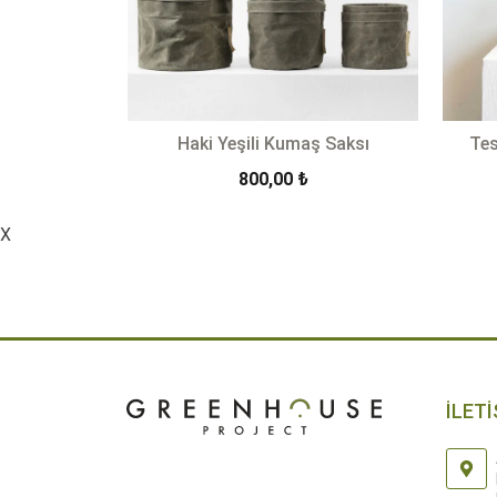
Haki Yeşili Kumaş Saksı
Tes
800,00
₺
X
-
ÜRÜN DETAYLARI
İLETİ