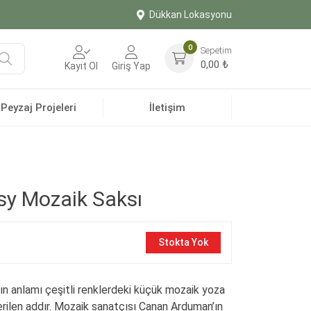
Dükkan Lokasyonu
0
Sepetim
Ara
0,00
₺
Kayıt Ol
Giriş Yap
Peyzaj Projeleri
İletişim
isy Mozaik Saksı
Stokta Yok
ın anlamı çeşitli renklerdeki küçük mozaik yoza
rilen addır. Mozaik sanatçısı Canan Arduman’ın