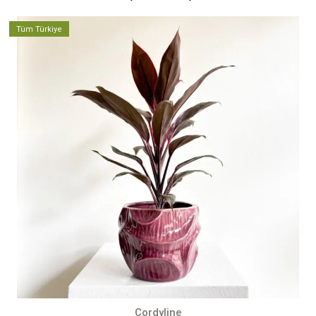
aralığı:
1.000,00 ₺
Tüm Türkiye
-
2.400,00 ₺
Cordyline