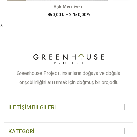
Aşk Merdiveni
Fiyat
850,00
₺
–
2.150,00
₺
aralığı:
X
850,00 ₺
-
2.150,00 ₺
Greenhouse Project, insanların doğaya ve doğala
erişebilirliğini arttırmak için doğmuş bir projedir.
İLETİŞİM BİLGİLERİ
KATEGORİ