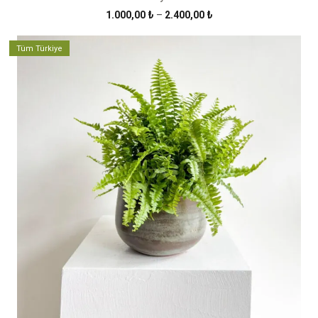
Fiyat
1.000,00
₺
–
2.400,00
₺
aralığı:
1.000,00 ₺
Tüm Türkiye
-
2.400,00 ₺