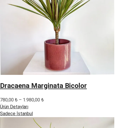
Dracaena Marginata Bicolor
Fiyat
780,00
₺
–
1.980,00
₺
aralığı:
Ürün Detayları
780,00 ₺
Sadece İstanbul
-
1.980,00 ₺