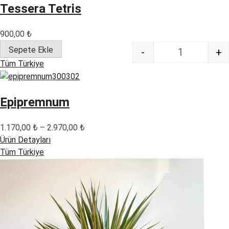
Tessera Tetris
900,00
₺
Sepete Ekle
-
+
Quantity
Tüm Türkiye
Epipremnum
Fiyat
1.170,00
₺
–
2.970,00
₺
aralığı:
Ürün Detayları
1.170,00 ₺
Tüm Türkiye
-
2.970,00 ₺