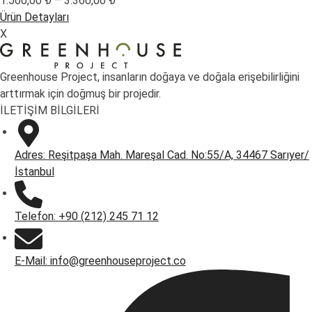
1.560,00
₺
–
3.360,00
₺
aralığı:
Ürün Detayları
1.560,00 ₺
X
-
3.360,00 ₺
Greenhouse Project, insanların doğaya ve doğala erişebilirliğini
arttırmak için doğmuş bir projedir.
İLETİŞİM BİLGİLERİ
Adres:
Reşitpaşa Mah. Mareşal Cad. No:55/A, 34467 Sarıyer/
İstanbul
Telefon:
+90 (212) 245 71 12
E-Mail:
info@greenhouseproject.co