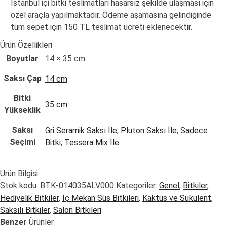
İstanbul içi bitki teslimatları hasarsız şekilde ulaşması için
özel araçla yapılmaktadır. Ödeme aşamasına gelindiğinde
tüm sepet için 150 TL teslimat ücreti eklenecektir.
Ürün Özellikleri
Boyutlar
14 × 35 cm
Saksı Çap
14 cm
Bitki
35 cm
Yükseklik
Saksı
Gri Seramik Saksı İle
,
Pluton Saksı İle
,
Sadece
Seçimi
Bitki
,
Tessera Mix İle
Ürün Bilgisi
Stok kodu:
BTK-014035ALV000
Kategoriler:
Genel
,
Bitkiler
,
Hediyelik Bitkiler
,
İç Mekan Süs Bitkileri
,
Kaktüs ve Sukulent
,
Saksılı Bitkiler
,
Salon Bitkileri
Benzer
Ürünler