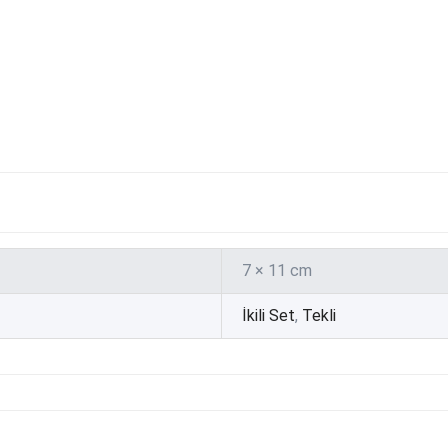
7 × 11 cm
İkili Set
,
Tekli