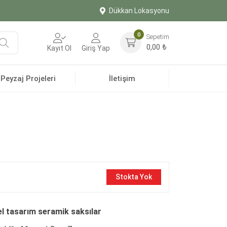
Dükkan Lokasyonu
0
Sepetim
Ara
0,00
₺
Kayıt Ol
Giriş Yap
Peyzaj Projeleri
İletişim
Stokta Yok
özel tasarım seramik saksılar