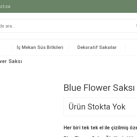
ct.co
İç Mekan Süs Bitkileri
Dekoratif Saksılar
wer Saksı
Blue Flower Saksı
Ürün Stokta Yok
Her biri tek tek el ile çizilmiş 