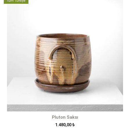
Tüm Türkiye
-
1.850,00 ₺
Pluton Saksı
1.480,00
₺