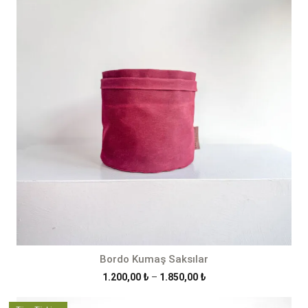
1.850,00 ₺
Bordo Kumaş Saksılar
Fiyat
1.200,00
₺
–
1.850,00
₺
aralığı:
1.200,00 ₺