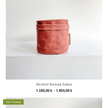
Kiremit Kumaş Saksı
Fiyat
1.200,00
₺
–
1.850,00
₺
aralığı:
1.200,00 ₺
Tüm Türkiye
-