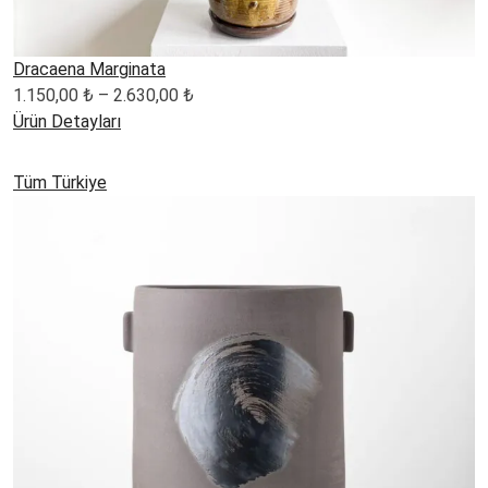
Dracaena Marginata
Fiyat
1.150,00
₺
–
2.630,00
₺
aralığı:
Ürün Detayları
1.150,00 ₺
-
Tüm Türkiye
2.630,00 ₺