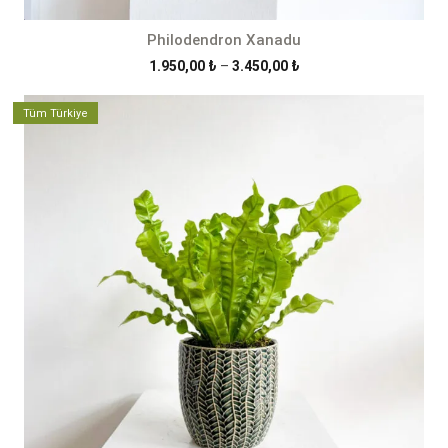
Philodendron Xanadu
Fiyat
1.950,00
₺
–
3.450,00
₺
aralığı:
1.950,00 ₺
Tüm Türkiye
-
3.450,00 ₺