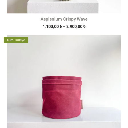
Asplenium Crispy Wave
Fiyat
1.100,00
₺
–
2.900,00
₺
aralığı:
1.100,00 ₺
Tüm Türkiye
-
2.900,00 ₺