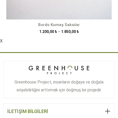
Bordo Kumaş Saksılar
Fiyat
1.200,00
₺
–
1.850,00
₺
aralığı:
X
1.200,00 ₺
-
1.850,00 ₺
Greenhouse Project, insanların doğaya ve doğala
erişebilirliğini arttırmak için doğmuş bir projedir.
İLETİŞİM BİLGİLERİ