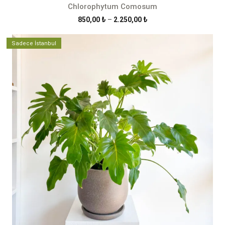
Chlorophytum Comosum
Fiyat
850,00
₺
–
2.250,00
₺
aralığı:
850,00 ₺
Sadece İstanbul
-
2.250,00 ₺