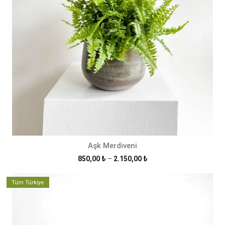
Aşk Merdiveni
Fiyat
850,00
₺
–
2.150,00
₺
aralığı:
850,00 ₺
Tüm Türkiye
-
2.150,00 ₺