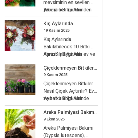
Adımlar
mevsiminin en sevilen
Ve
:
yılbaşı sembollerinden
Ayrıntılı Bilgi Alın
Dekoratif
Kokina
biridir. Koyu yeşil, sert
Kış Aylarında
Fikirler
Nedir?
yapılı dalları…
Bakılabilecek 10 Bitki
19 Kasım 2025
Yılbaşı
Türü (İç Mekân)
Çiçeğinin
Kış Aylarında
Anlamı
Bakılabilecek 10 Bitki
Nedir?
:
Türü, Kış aylarında ev ve
Ayrıntılı Bilgi Alın
Kış
ofislerimizde ışık azalır,
Çiçeklenmeyen Bitkiler
Aylarında
ısı farklılıkları…
Nasıl Çiçek Açtırılır?
9 Kasım 2025
Bakılabilecek
Işık–sıcaklık–besin
10
Çiçeklenmeyen Bitkiler
dengesi
Bitki
Nasıl Çiçek Açtırılır? Ev
Türü
:
ve balkon bitkilerinde
Ayrıntılı Bilgi Alın
(İç
Çiçeklenmeyen
“yaprak var, çiçek yok”
Areka Palmiyesi Bakımı:
Mekân)
Bitkiler
sorununun kök…
Nem, gübre ve saksı
9 Ekim 2025
Nasıl
değişimi
Çiçek
Areka Palmiyesi Bakımı
Açtırılır?
(Dypsis lutescens),