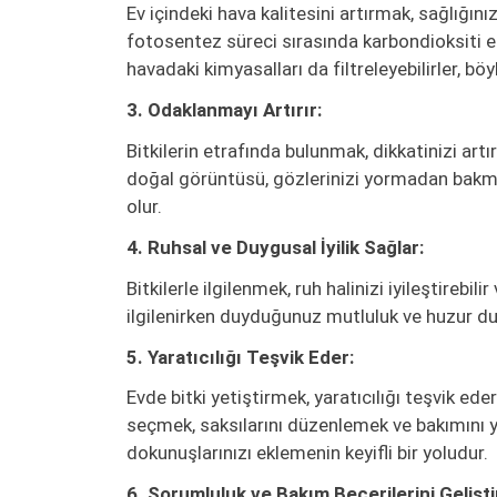
Ev içindeki hava kalitesini artırmak, sağlığını
fotosentez süreci sırasında karbondioksiti emer
havadaki kimyasalları da filtreleyebilirler, böy
3. Odaklanmayı Artırır:
Bitkilerin etrafında bulunmak, dikkatinizi artır
doğal görüntüsü, gözlerinizi yormadan bakma
olur.
4. Ruhsal ve Duygusal İyilik Sağlar:
Bitkilerle ilgilenmek, ruh halinizi iyileştirebil
ilgilenirken duyduğunuz mutluluk ve huzur duy
5. Yaratıcılığı Teşvik Eder:
Evde bitki yetiştirmek, yaratıcılığı teşvik ede
seçmek, saksılarını düzenlemek ve bakımını
dokunuşlarınızı eklemenin keyifli bir yoludur.
6. Sorumluluk ve Bakım Becerilerini Geliştir