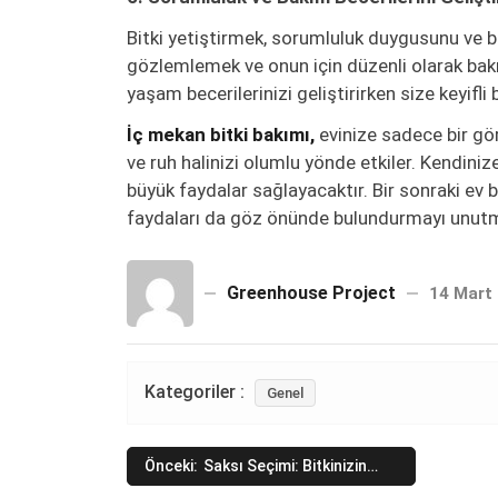
Bitki yetiştirmek, sorumluluk duygusunu ve bak
gözlemlemek ve onun için düzenli olarak bakım
yaşam becerilerinizi geliştirirken size keyifli b
İç mekan bitki bakımı,
evinize sadece bir gö
ve ruh halinizi olumlu yönde etkiler. Kendini
büyük faydalar sağlayacaktır. Bir sonraki ev bi
faydaları da göz önünde bulundurmayı unut
Greenhouse Project
14 Mart
Kategoriler :
Genel
Yazı
Önceki:
Saksı Seçimi: Bitkinizin
İhtiyacına Göre Doğru