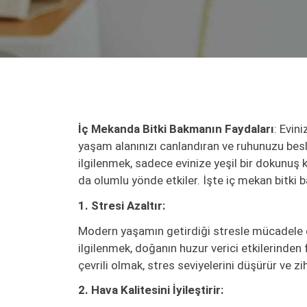
İç Mekanda Bitki Bakmanın Faydaları
: Evin
yaşam alanınızı canlandıran ve ruhunuzu besl
ilgilenmek, sadece evinize yeşil bir dokunu
da olumlu yönde etkiler. İşte iç mekan bitki b
1. Stresi Azaltır:
Modern yaşamın getirdiği stresle mücadele et
ilgilenmek, doğanın huzur verici etkilerinden f
çevrili olmak, stres seviyelerini düşürür ve zih
2. Hava Kalitesini İyileştirir: