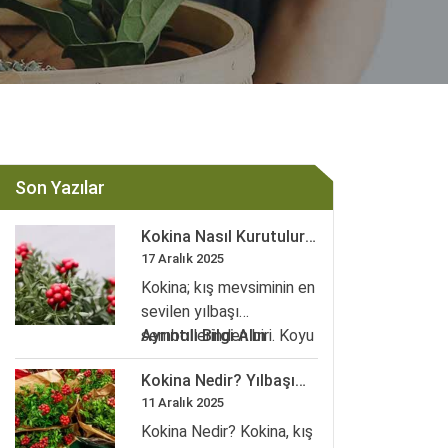
Son Yazılar
Kokina Nasıl Kurutulur?
Kurutulmadaki Adımlar
17 Aralık 2025
ve Dekoratif Fikirler
Kokina; kış mevsiminin en
sevilen yılbaşı
:
sembollerinden biri. Koyu
Ayrıntılı Bilgi Alın
Kokina
yeşil, sert dokulu Ruscus
Kokina Nedir? Yılbaşı
Nasıl
(tavşanmemesi) dalları…
Çiçeğinin Anlamı Nedir?
11 Aralık 2025
Kurutulur?
Kurutulmadaki
Kokina Nedir? Kokina, kış