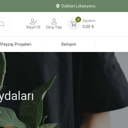
Dükkan Lokasyonu
0
Sepetim
Ara
0,00
₺
Kayıt Ol
Giriş Yap
Peyzaj Projeleri
İletişim
ydaları
ı