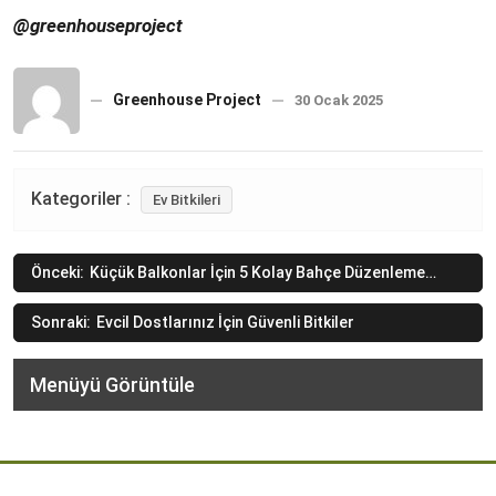
@greenhouseproject
Greenhouse Project
30 Ocak 2025
Kategoriler :
Ev Bitkileri
Yazı
Önceki:
Küçük Balkonlar İçin 5 Kolay Bahçe Düzenleme
Tekniği
gezinmesi
Sonraki:
Evcil Dostlarınız İçin Güvenli Bitkiler
Menüyü Görüntüle