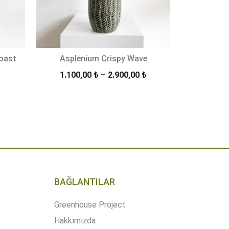
oast
Asplenium Crispy Wave
Fiyat
Fiyat
1.100,00
₺
–
2.900,00
₺
aralığı:
aralığı:
900,00 ₺
1.100,00 ₺
ÜRÜN DETAYLARI
-
-
2.700,00 ₺
2.900,00 ₺
BAĞLANTILAR
Greenhouse Project
Hakkımızda