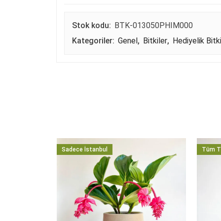
Stok kodu:
BTK-013050PHIM000
Kategoriler:
Genel
,
Bitkiler
,
Hediyelik Bitki
Sadece İstanbul
Tüm T