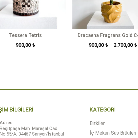
Tessera Tetris
Dracaena Fragrans Gold C
900,00
₺
900,00
₺
–
2.700,00
₺
+
SEPETE EKLE
ÜRÜN DETAYLARI
Quantity
ŞİM BİLGİLERİ
KATEGORİ
Adres:
Bitkiler
Reşitpaşa Mah. Mareşal Cad.
İç Mekan Süs Bitkileri
No:55/A, 34467 Sarıyer/İstanbul