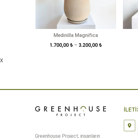
Medinilla Magnifica
Fiyat
1.700,00
₺
–
3.200,00
₺
aralığı:
1.700,00 ₺
X
-
ÜRÜN DETAYLARI
-
3.200,00 ₺
İLETİ
Greenhouse Project, insanların