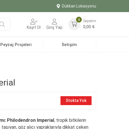
Dükkan Lokasyonu
0
Sepetim
Ara
0,00
₺
Kayıt Ol
Giriş Yap
Peyzaj Projeleri
İletişim
rial
Stokta Yok
mı:
Philodendron Imperial
, tropik bitkilerin
taşıyan, göz alıcı yapraklarıyla dikkat çeken