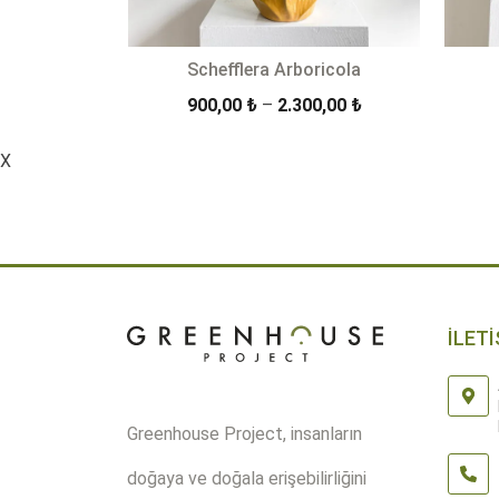
Schefflera Arboricola
Fiyat
900,00
₺
–
2.300,00
₺
aralığı:
900,00 ₺
X
ÜRÜN DETAYLARI
-
2.300,00 ₺
İLETİ
Greenhouse Project, insanların
doğaya ve doğala erişebilirliğini