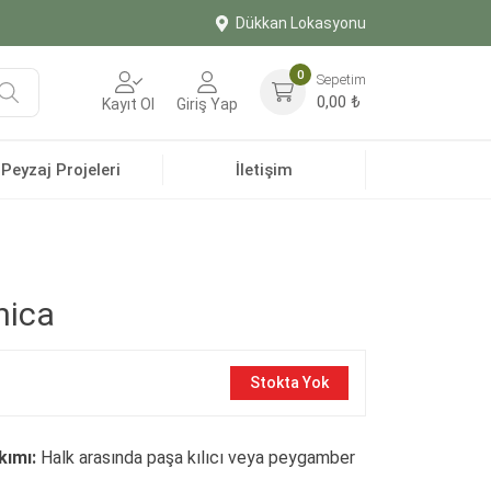
Dükkan Lokasyonu
0
Sepetim
Ara
0,00
₺
Kayıt Ol
Giriş Yap
Peyzaj Projeleri
İletişim
nica
Stokta Yok
kımı:
Halk arasında paşa kılıcı veya peygamber