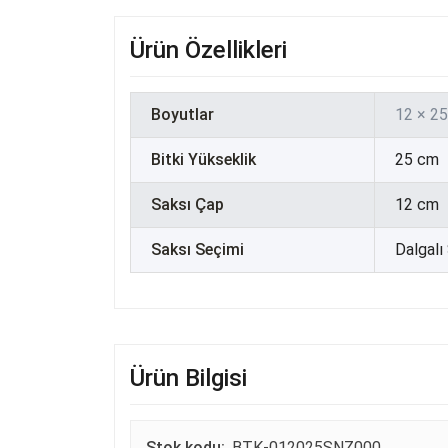
Ürün Özellikleri
Boyutlar
12 × 2
Bitki Yükseklik
25 cm
Saksı Çap
12 cm
Saksı Seçimi
Dalgalı 
Ürün Bilgisi
Stok kodu:
BTK-012025SNZ000