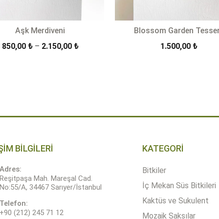
Aşk Merdiveni
Blossom Garden Tesse
Fiyat
850,00
₺
–
2.150,00
₺
1.500,00
₺
aralığı:
850,00 ₺
-
+
ÜRÜN DETAYLARI
SEPETE 
-
Quantity
2.150,00 ₺
ŞİM BİLGİLERİ
KATEGORİ
Adres:
Bitkiler
Reşitpaşa Mah. Mareşal Cad.
İç Mekan Süs Bitkileri
No:55/A, 34467 Sarıyer/İstanbul
Kaktüs ve Sukulent
Telefon:
+90 (212) 245 71 12
Mozaik Saksılar