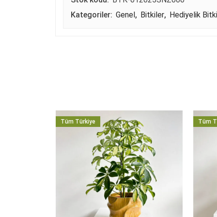
Kategoriler:
Genel
,
Bitkiler
,
Hediyelik Bitki
Tüm Türkiye
Tüm T