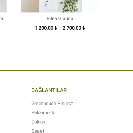
ra
Pilea Glauca
Fiyat
1.200,00
₺
–
2.700,00
₺
aralığı:
1.200,00 ₺
EKLE
ÜRÜN DETAYLARI
-
2.700,00 ₺
BAĞLANTILAR
Greenhouse Project
Hakkımızda
Dükkan
Sepet