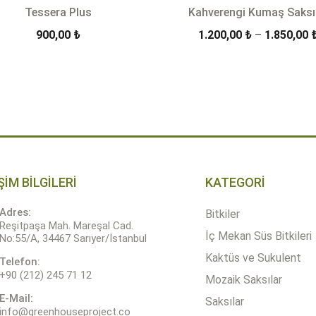
Tessera Plus
Kahverengi Kumaş Saksı
900,00
₺
1.200,00
₺
–
1.850,00
+
SEPETE EKLE
ÜRÜN DETAYLARI
Quantity
ŞİM BİLGİLERİ
KATEGORİ
Adres:
Bitkiler
Reşitpaşa Mah. Mareşal Cad.
İç Mekan Süs Bitkileri
No:55/A, 34467 Sarıyer/İstanbul
Kaktüs ve Sukulent
Telefon:
+90 (212) 245 71 12
Mozaik Saksılar
E-Mail:
Saksılar
info@greenhouseproject.co