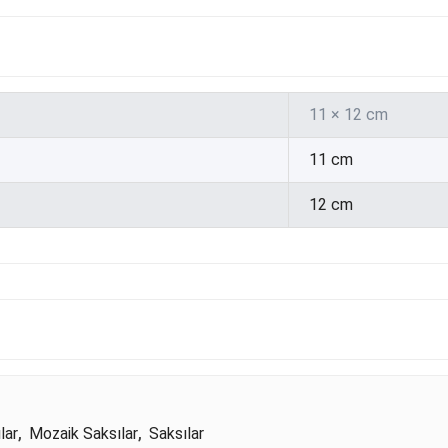
11 × 12 cm
11 cm
12 cm
lar
,
Mozaik Saksılar
,
Saksılar