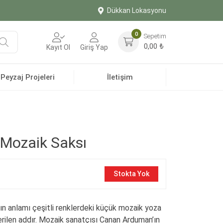
Dükkan Lokasyonu
0
Sepetim
Ara
0,00
₺
Kayıt Ol
Giriş Yap
Peyzaj Projeleri
İletişim
 Mozaik Saksı
Stokta Yok
ın anlamı çeşitli renklerdeki küçük mozaik yoza
rilen addır. Mozaik sanatçısı Canan Arduman’ın