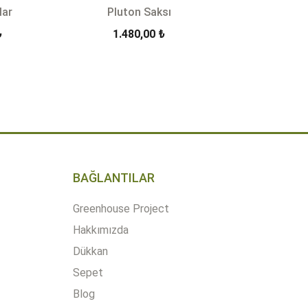
lar
Pluton Saksı
Fiyat
₺
1.480,00
₺
aralığı:
1.200,00 ₺
-
+
SEPETE EKLE
-
Quantity
1.850,00 ₺
BAĞLANTILAR
Greenhouse Project
Hakkımızda
Dükkan
Sepet
Blog