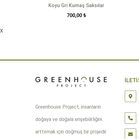
Koyu Gri Kumaş Saksılar
700,00
₺
X
-
ÜRÜN DETAYLARI
İLETİ
Greenhouse Project, insanların
doğaya ve doğala erişebilirliğini
arttırmak için doğmuş bir projedir.