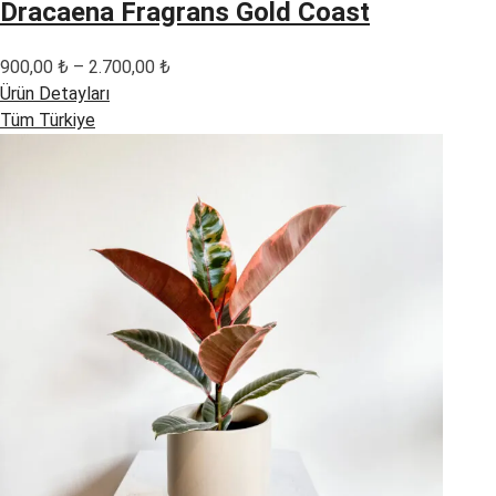
Dracaena Fragrans Gold Coast
Fiyat
900,00
₺
–
2.700,00
₺
aralığı:
Ürün Detayları
900,00 ₺
Tüm Türkiye
-
2.700,00 ₺