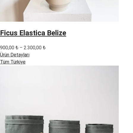
Ficus Elastica Belize
Fiyat
900,00
₺
–
2.300,00
₺
aralığı:
Ürün Detayları
900,00 ₺
Tüm Türkiye
-
2.300,00 ₺