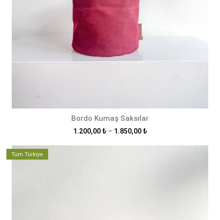
Bordo Kumaş Saksılar
Fiyat
1.200,00
₺
–
1.850,00
₺
aralığı:
1.200,00 ₺
Tüm Türkiye
-
1.850,00 ₺