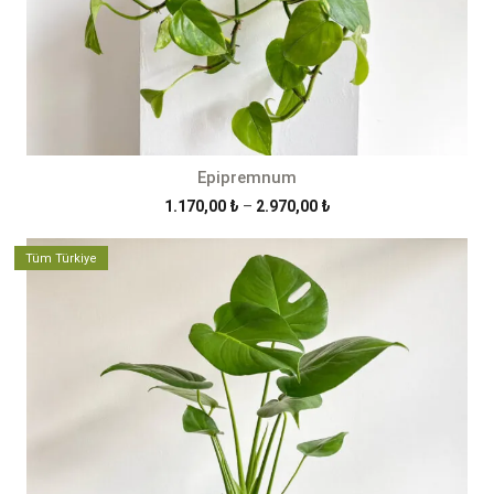
Epipremnum
Fiyat
1.170,00
₺
–
2.970,00
₺
aralığı:
1.170,00 ₺
Tüm Türkiye
-
2.970,00 ₺