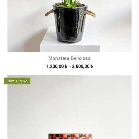
Monstera Deliciosa
Fiyat
1.200,00
₺
–
2.800,00
₺
aralığı:
1.200,00 ₺
Tüm Türkiye
-
2.800,00 ₺