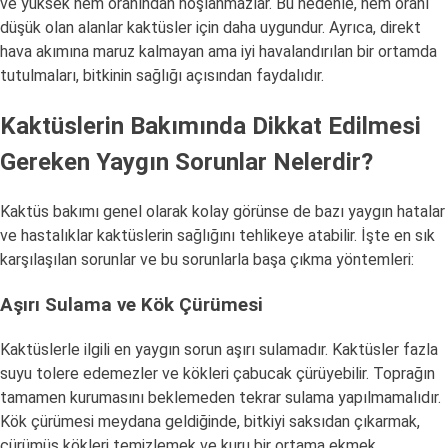
ve yüksek nem oranından hoşlanmazlar. Bu nedenle, nem oranı
düşük olan alanlar kaktüsler için daha uygundur. Ayrıca, direkt
hava akımına maruz kalmayan ama iyi havalandırılan bir ortamda
tutulmaları, bitkinin sağlığı açısından faydalıdır.
Kaktüslerin Bakımında Dikkat Edilmesi
Gereken Yaygın Sorunlar Nelerdir?
Kaktüs bakımı genel olarak kolay görünse de bazı yaygın hatalar
ve hastalıklar kaktüslerin sağlığını tehlikeye atabilir. İşte en sık
karşılaşılan sorunlar ve bu sorunlarla başa çıkma yöntemleri:
Aşırı Sulama ve Kök Çürümesi
Kaktüslerle ilgili en yaygın sorun aşırı sulamadır. Kaktüsler fazla
suyu tolere edemezler ve kökleri çabucak çürüyebilir. Toprağın
tamamen kurumasını beklemeden tekrar sulama yapılmamalıdır.
Kök çürümesi meydana geldiğinde, bitkiyi saksıdan çıkarmak,
çürümüş kökleri temizlemek ve kuru bir ortama ekmek