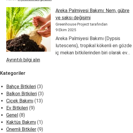
Çiçeklenmeyen
Areka Palmiyesi Bakımı: Nem, gübre
Bitkiler
ve saksı değişimi
Nasıl
Greenhouse Project tarafından
Çiçek
9 Ekim 2025
Açtırılır?
Areka Palmiyesi Bakımı (Dypsis
Işık–
lutescens), tropikal kökenli en gözde
sıcaklık–
iç mekan bitkilerinden biri olarak ev…
besin
:
Ayrıntılı bilgi alın
dengesi
Areka
Kategoriler
Palmiyesi
Bakımı:
Bahçe Bitkileri
(3)
Nem,
Balkon Bitkileri
(3)
gübre
Çiçek Bakımı
(13)
ve
Ev Bitkileri
(9)
saksı
Genel
(8)
değişimi
Kaktüs Bakımı
(1)
Önemli Bitkiler
(9)