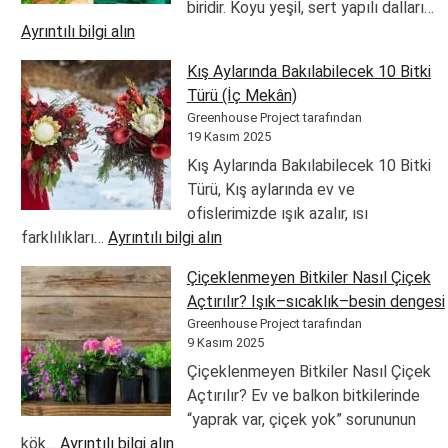
biridir. Koyu yeşil, sert yapılı dalları…
:
Ayrıntılı bilgi alın
Kokina
Kış Aylarında Bakılabilecek 10 Bitki
Nedir?
Türü (İç Mekân)
Yılbaşı
Greenhouse Project tarafından
Çiçeğinin
19 Kasım 2025
Anlamı
Kış Aylarında Bakılabilecek 10 Bitki
Nedir?
Türü, Kış aylarında ev ve
ofislerimizde ışık azalır, ısı
:
farklılıkları…
Ayrıntılı bilgi alın
Kış
Çiçeklenmeyen Bitkiler Nasıl Çiçek
Aylarında
Açtırılır? Işık–sıcaklık–besin dengesi
Bakılabilecek
Greenhouse Project tarafından
10
9 Kasım 2025
Bitki
Çiçeklenmeyen Bitkiler Nasıl Çiçek
Türü
Açtırılır? Ev ve balkon bitkilerinde
(İç
“yaprak var, çiçek yok” sorununun
Mekân)
:
kök…
Ayrıntılı bilgi alın