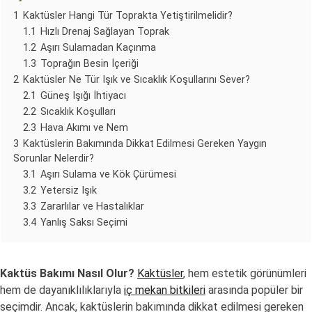
1
Kaktüsler Hangi Tür Toprakta Yetiştirilmelidir?
1.1
Hızlı Drenaj Sağlayan Toprak
1.2
Aşırı Sulamadan Kaçınma
1.3
Toprağın Besin İçeriği
2
Kaktüsler Ne Tür Işık ve Sıcaklık Koşullarını Sever?
2.1
Güneş Işığı İhtiyacı
2.2
Sıcaklık Koşulları
2.3
Hava Akımı ve Nem
3
Kaktüslerin Bakımında Dikkat Edilmesi Gereken Yaygın
Sorunlar Nelerdir?
3.1
Aşırı Sulama ve Kök Çürümesi
3.2
Yetersiz Işık
3.3
Zararlılar ve Hastalıklar
3.4
Yanlış Saksı Seçimi
Kaktüs Bakımı Nasıl Olur?
Kaktüsler
, hem estetik görünümleri
hem de dayanıklılıklarıyla
iç mekan bitkileri
arasında popüler bir
seçimdir. Ancak, kaktüslerin bakımında dikkat edilmesi gereken