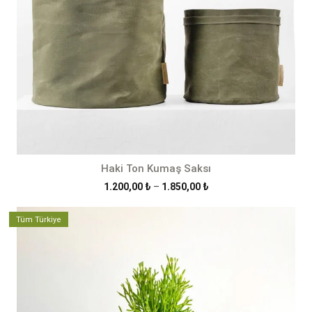
Haki Ton Kumaş Saksı
Fiyat
1.200,00
₺
–
1.850,00
₺
aralığı:
1.200,00 ₺
Tüm Türkiye
-
1.850,00 ₺